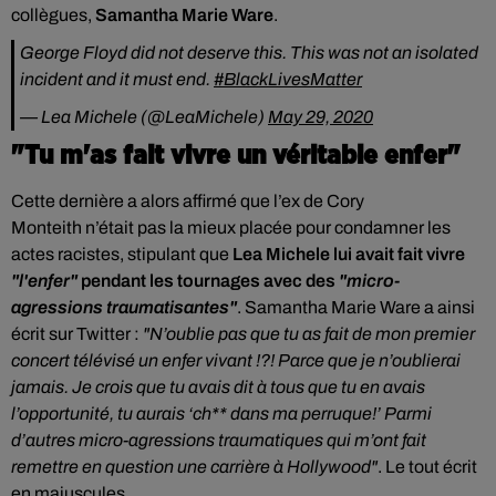
collègues,
Samantha Marie
Ware
.
George Floyd did not deserve this. This was not an isolated
incident and it must end.
#BlackLivesMatter
— Lea Michele (@LeaMichele)
May 29, 2020
"Tu m'as fait vivre un véritable enfer"
Cette dernière a alors affirmé que l’ex de Cory
Monteith n’était pas la mieux placée pour condamner les
actes racistes, stipulant que
Lea Michele lui avait fait vivre
"l'enfer"
pendant les tournages avec des
"micro-
agressions traumatisantes"
. Samantha Marie Ware a ainsi
écrit sur Twitter :
"
N’oublie pas que tu as fait de mon premier
concert télévisé un enfer vivant !?! Parce que je n’oublierai
jamais. Je crois que tu avais dit à tous que tu en avais
l’opportunité, tu aurais ‘ch** dans ma perruque!’ Parmi
d’autres micro-agressions traumatiques qui m’ont fait
remettre en question une carrière à Hollywood"
. Le tout écrit
en majuscules.