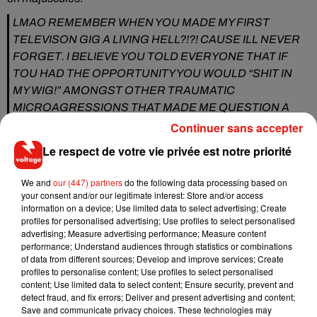
LMAO REMEMBER WHEN YOU MADE MY FIRST
TELEVISON GIG A LIVING HELL?!?! CAUSE ILL NEVER
FORGET. I BELIEVE YOU TOLD EVERYONE THAT IF
TOU HAD THE OPPORTUNITY YOU WOULD “SHIT IN
MY WIG!” AMONGST OTHER TRAUMATIC
MICROAGRESSIONS THAT MADE ME QUESTION A
CAREER IN HOLLYWOOD...
https://t.co/RkcaMBmtDA
Continuer sans accepter
— SAMEYAAAAAA (@Sammie_Ware)
June 2, 2020
Le respect de votre vie privée est notre priorité
Si d'autres acteurs de la série ont soutenu Samantha Marie
We and
our (447) partners
do the following data processing based on
Ware à l'instar d'Amber Riley ou Alex Newell,
Dabier Snell a,
your consent and/or our legitimate interest: Store and/or access
quant à lui, écrit : "
Meuf tu ne me laissais pas m'asseoir à
information on a device; Use limited data to select advertising; Create
profiles for personalised advertising; Use profiles to select personalised
table avec les autres acteurs car "je n'appartenais pas à
advertising; Measure advertising performance; Measure content
votre clan", va te faire foutre Lea
".
performance; Understand audiences through statistics or combinations
of data from different sources; Develop and improve services; Create
GIRL YOU WOULDNT LET ME SIT AT THE TABLE WITH
profiles to personalise content; Use profiles to select personalised
THE OTHER CAST MEMBERS CAUSE “I DIDNT
content; Use limited data to select content; Ensure security, prevent and
detect fraud, and fix errors; Deliver and present advertising and content;
BELONG THERE” FUCK YOU LEA
Save and communicate privacy choices. These technologies may
https://t.co/s4NoLdtqRs