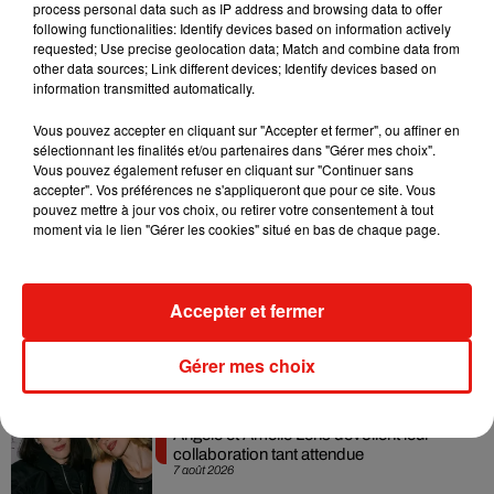
process personal data such as IP address and browsing data to offer
following functionalities: Identify devices based on information actively
— Dabier (@OfficialDabier)
June 2, 2020
requested; Use precise geolocation data; Match and combine data from
other data sources; Link different devices; Identify devices based on
Pour le moment, Lea Michele n'a pas commenté cette
information transmitted automatically.
polémique.
Vous pouvez accepter en cliquant sur "Accepter et fermer", ou affiner en
sélectionnant les finalités et/ou partenaires dans "Gérer mes choix".
Vous pouvez également refuser en cliquant sur "Continuer sans
accepter". Vos préférences ne s'appliqueront que pour ce site. Vous
Musique
pouvez mettre à jour vos choix, ou retirer votre consentement à tout
moment via le lien "Gérer les cookies" situé en bas de chaque page.
RÜFÜS DU SOL annonce un nouvel
Accepter et fermer
album après sa tournée mondiale
7 août 2026
Gérer mes choix
Angèle et Amélie Lens dévoilent leur
collaboration tant attendue
7 août 2026