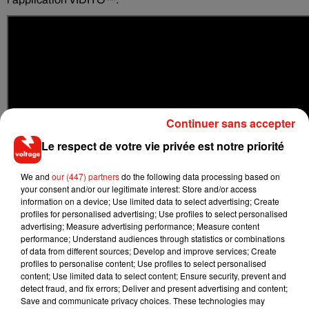
Continuer sans accepter
Le respect de votre vie privée est notre priorité
We and
our (447) partners
do the following data processing based on
your consent and/or our legitimate interest: Store and/or access
information on a device; Use limited data to select advertising; Create
profiles for personalised advertising; Use profiles to select personalised
advertising; Measure advertising performance; Measure content
performance; Understand audiences through statistics or combinations
of data from different sources; Develop and improve services; Create
LEGO® assure que cette nouvelle gamme est sûre pour les
profiles to personalise content; Use profiles to select personalised
enfants car une autorisation parentale est obligatoire pour
content; Use limited data to select content; Ensure security, prevent and
mettre en ligne du contenu et celui-ci est vérifié par un
detect fraud, and fix errors; Deliver and present advertising and content;
Save and communicate privacy choices. These technologies may
modérateur.
L’anonymat des enfants utilisateurs est