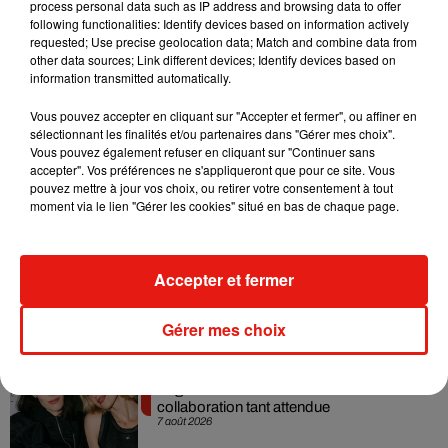
process personal data such as IP address and browsing data to offer
également garanti par LEGO®
. En 2020, face au contexte
following functionalities: Identify devices based on information actively
de crise sanitaire, la fondation de la marque danoise a
requested; Use precise geolocation data; Match and combine data from
other data sources; Link different devices; Identify devices based on
mobilisé 50 millions de dollars pour des programmes
information transmitted automatically.
éducatifs à destination des enfants défavorisés.
Vous pouvez accepter en cliquant sur "Accepter et fermer", ou affiner en
sélectionnant les finalités et/ou partenaires dans "Gérer mes choix".
Vous pouvez également refuser en cliquant sur "Continuer sans
accepter". Vos préférences ne s'appliqueront que pour ce site. Vous
Musique
pouvez mettre à jour vos choix, ou retirer votre consentement à tout
moment via le lien "Gérer les cookies" situé en bas de chaque page.
RÜFÜS DU SOL annonce un nouvel
album après sa tournée mondiale
Accepter et fermer
7 août 2026
Gérer mes choix
Angèle et Amélie Lens dévoilent leur
collaboration tant attendue
7 août 2026