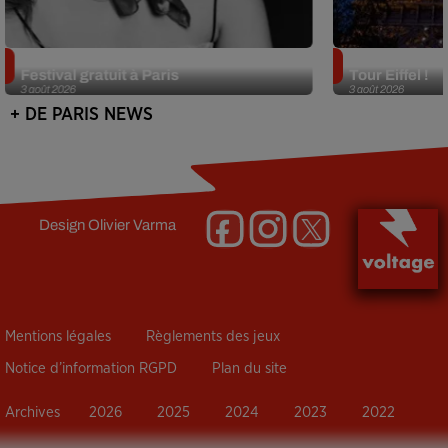
Netflix lance un immense Book
Des DJ sets au
Festival gratuit à Paris
Tour Eiffel !
3 août 2026
3 août 2026
+ DE PARIS NEWS
Design
Olivier Varma
Mentions légales
Règlements des jeux
Notice d’information RGPD
Plan du site
Archives
2026
2025
2024
2023
2022