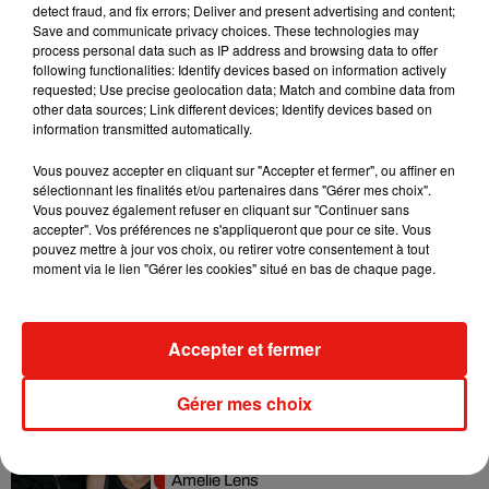
detect fraud, and fix errors; Deliver and present advertising and content;
Fred again.. et Latin Mafia dévoilent enfin
Save and communicate privacy choices. These technologies may
leur mixtape créée en...
process personal data such as IP address and browsing data to offer
3 août 2026
following functionalities: Identify devices based on information actively
requested; Use precise geolocation data; Match and combine data from
other data sources; Link different devices; Identify devices based on
information transmitted automatically.
Swedish House Mafia et Lykke Li
Vous pouvez accepter en cliquant sur "Accepter et fermer", ou affiner en
dévoilent « Happiness Is So Sad »
sélectionnant les finalités et/ou partenaires dans "Gérer mes choix".
31 juillet 2026
Vous pouvez également refuser en cliquant sur "Continuer sans
accepter". Vos préférences ne s'appliqueront que pour ce site. Vous
pouvez mettre à jour vos choix, ou retirer votre consentement à tout
moment via le lien "Gérer les cookies" situé en bas de chaque page.
David Guetta et Carl Cox signent un B2B
historique à Ibiza
Accepter et fermer
31 juillet 2026
Gérer mes choix
Angèle officialise la sortie de "Run" avec
Amelie Lens