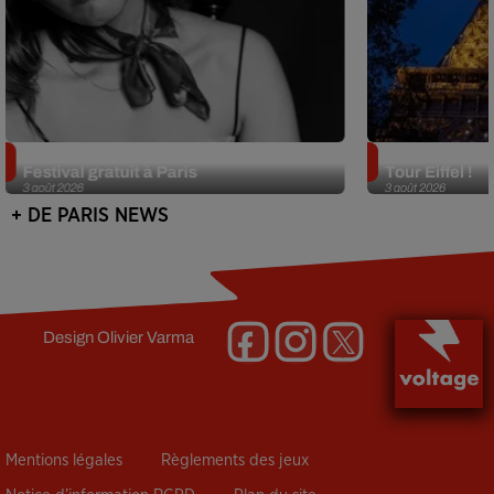
Netflix lance un immense Book
Des DJ sets au
Festival gratuit à Paris
Tour Eiffel !
3 août 2026
3 août 2026
+ DE PARIS NEWS
Design
Olivier Varma
Mentions légales
Règlements des jeux