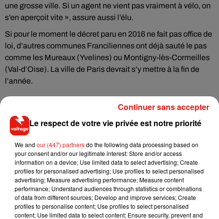
une grosse ville. Si un agent ne vient pas vraiment à vélo, on
s’en aperçoit vite », assure aussi l’élu.
Si pour le moment le décret paru en 2016 ne fait pas office de
loi, d’autres communes Franciliennes ont déjà sauté le pas
comme les Mureaux (Yvelines) ou Montigny-lès-Cormeilles
(Val-d’Oise). La ville de Paris devrait s’y mettre à la fin de
l’année.
Continuer sans accepter
Le respect de votre vie privée est notre priorité
Musique
We and
our (447) partners
do the following data processing based on
your consent and/or our legitimate interest: Store and/or access
information on a device; Use limited data to select advertising; Create
Il y a 10 ans, DJ Snake changeait de
profiles for personalised advertising; Use profiles to select personalised
dimension avec son premier...
advertising; Measure advertising performance; Measure content
6 août 2026
performance; Understand audiences through statistics or combinations
of data from different sources; Develop and improve services; Create
profiles to personalise content; Use profiles to select personalised
content; Use limited data to select content; Ensure security, prevent and