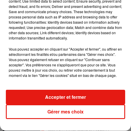
content; Use limited data to select content; Ensure security, prevent and
detect fraud, and fix errors; Deliver and present advertising and content;
Save and communicate privacy choices. These technologies may
Angèle et Amélie Lens dévoilent leur
process personal data such as IP address and browsing data to offer
collaboration tant attendue
following functionalities: Identify devices based on information actively
7 août 2026
requested; Use precise geolocation data; Match and combine data from
other data sources; Link different devices; Identify devices based on
information transmitted automatically.
Vous pouvez accepter en cliquant sur "Accepter et fermer", ou affiner en
Il y a 10 ans, DJ Snake changeait de
sélectionnant les finalités et/ou partenaires dans "Gérer mes choix".
dimension avec son premier...
Vous pouvez également refuser en cliquant sur "Continuer sans
6 août 2026
accepter". Vos préférences ne s'appliqueront que pour ce site. Vous
pouvez mettre à jour vos choix, ou retirer votre consentement à tout
moment via le lien "Gérer les cookies" situé en bas de chaque page.
Fred again.. et Latin Mafia dévoilent enfin
Accepter et fermer
leur mixtape créée en...
3 août 2026
Gérer mes choix
Swedish House Mafia et Lykke Li