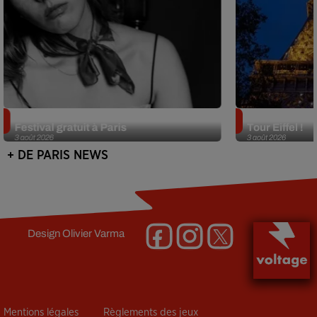
Netflix lance un immense Book
Des DJ sets au
Festival gratuit à Paris
Tour Eiffel !
3 août 2026
3 août 2026
+ DE PARIS NEWS
Design
Olivier Varma
Mentions légales
Règlements des jeux