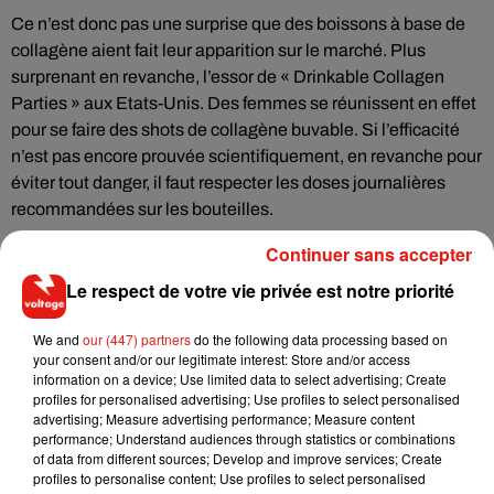
Ce n’est donc pas une surprise que des boissons à base de
collagène aient fait leur apparition sur le marché. Plus
surprenant en revanche, l’essor de « Drinkable Collagen
Parties » aux Etats-Unis. Des femmes se réunissent en effet
pour se faire des shots de collagène buvable. Si l’efficacité
n’est pas encore prouvée scientifiquement, en revanche pour
éviter tout danger, il faut respecter les doses journalières
recommandées sur les bouteilles.
Continuer sans accepter
Le respect de votre vie privée est notre priorité
Musique
We and
our (447) partners
do the following data processing based on
your consent and/or our legitimate interest: Store and/or access
information on a device; Use limited data to select advertising; Create
RÜFÜS DU SOL annonce un nouvel
profiles for personalised advertising; Use profiles to select personalised
album après sa tournée mondiale
advertising; Measure advertising performance; Measure content
7 août 2026
performance; Understand audiences through statistics or combinations
of data from different sources; Develop and improve services; Create
profiles to personalise content; Use profiles to select personalised