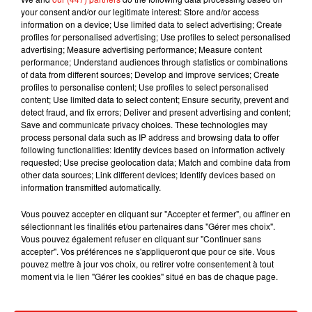
car elle peut affecter la peau, les muqueuses et certains
your consent and/or our legitimate interest: Store and/or access
information on a device; Use limited data to select advertising; Create
matériaux, bien qu’elle reste très efficace dans la salle de
profiles for personalised advertising; Use profiles to select personalised
bain, la cuisine et les sols. Enfin, il est aussi très important
advertising; Measure advertising performance; Measure content
d’aérer votre domicile au moins une fois par jour pour
performance; Understand audiences through statistics or combinations
of data from different sources; Develop and improve services; Create
renouveler l’air de vos pièces.
profiles to personalise content; Use profiles to select personalised
content; Use limited data to select content; Ensure security, prevent and
Les téléphones portables, les tablettes tactiles, les claviers
detect fraud, and fix errors; Deliver and present advertising and content;
d’ordinateurs ou encore les télécommandes et manettes de
Save and communicate privacy choices. These technologies may
jeux vidéo doivent être nettoyés environ deux fois par jour
process personal data such as IP address and browsing data to offer
following functionalities: Identify devices based on information actively
avec des produits adaptés : lingettes désinfectantes ou un
requested; Use precise geolocation data; Match and combine data from
tissu imbibé d’alcool à 70 °C.
other data sources; Link different devices; Identify devices based on
information transmitted automatically.
• Les vêtements et les chaussures
Vous pouvez accepter en cliquant sur "Accepter et fermer", ou affiner en
Après chaque sortie, il faut penser à retirer ses chaussures,
sélectionnant les finalités et/ou partenaires dans "Gérer mes choix".
les laisser dans l’entrée et nettoyer la semelle. Se laver les
Vous pouvez également refuser en cliquant sur "Continuer sans
accepter". Vos préférences ne s'appliqueront que pour ce site. Vous
mains ensuite. Pour la lessive, il est conseillé de laver son
pouvez mettre à jour vos choix, ou retirer votre consentement à tout
linge à 60 °C en machine.
moment via le lien "Gérer les cookies" situé en bas de chaque page.
Bien sûr, il faut également avoir une bonne hygiène et se
laver les mains régulièrement à l’eau et au savon ou avec un