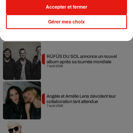
gel hydro-alcoolique.
Accepter et fermer
Gérer mes choix
Musique
RÜFÜS DU SOL annonce un nouvel
album après sa tournée mondiale
7 août 2026
Angèle et Amélie Lens dévoilent leur
collaboration tant attendue
7 août 2026