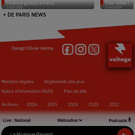
Festival gratuit à Paris
Tour Eiffel !
3 août 2026
3 août 2026
+ DE PARIS NEWS
Design
Olivier Varma
Mentions légales
Règlements des jeux
Notice d’information RGPD
Plan du site
Archives
2026
2025
2024
2023
2022
Live :
National
Webradios
Podcasts
La Musique Revient