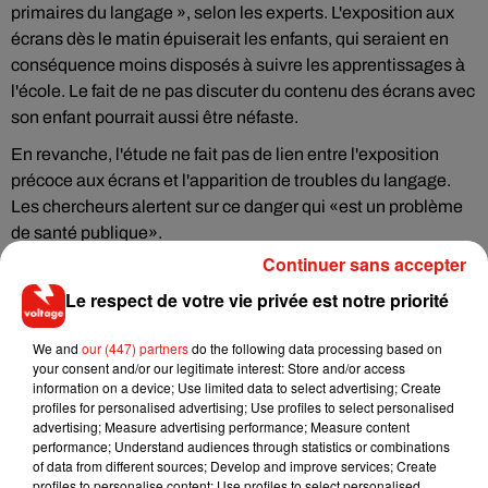
primaires du langage », selon les experts. L'exposition aux
écrans dès le matin épuiserait les enfants, qui seraient en
conséquence moins disposés à suivre les apprentissages à
l'école. Le fait de ne pas discuter du contenu des écrans avec
son enfant pourrait aussi être néfaste.
En revanche, l'étude ne fait pas de lien entre l'exposition
précoce aux écrans et l'apparition de troubles du langage.
Les chercheurs alertent sur ce danger qui «est un problème
de santé publique».
Continuer sans accepter
Le respect de votre vie privée est notre priorité
Musique
We and
our (447) partners
do the following data processing based on
your consent and/or our legitimate interest: Store and/or access
information on a device; Use limited data to select advertising; Create
profiles for personalised advertising; Use profiles to select personalised
Il y a 10 ans, DJ Snake changeait de
advertising; Measure advertising performance; Measure content
dimension avec son premier...
performance; Understand audiences through statistics or combinations
6 août 2026
of data from different sources; Develop and improve services; Create
profiles to personalise content; Use profiles to select personalised