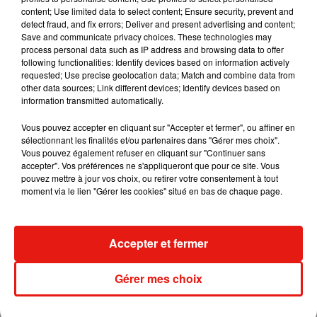
content; Use limited data to select content; Ensure security, prevent and
detect fraud, and fix errors; Deliver and present advertising and content;
Save and communicate privacy choices. These technologies may
process personal data such as IP address and browsing data to offer
Fred again.. et Latin Mafia dévoilent enfin
following functionalities: Identify devices based on information actively
leur mixtape créée en...
3 août 2026
requested; Use precise geolocation data; Match and combine data from
other data sources; Link different devices; Identify devices based on
information transmitted automatically.
Vous pouvez accepter en cliquant sur "Accepter et fermer", ou affiner en
sélectionnant les finalités et/ou partenaires dans "Gérer mes choix".
Swedish House Mafia et Lykke Li
Vous pouvez également refuser en cliquant sur "Continuer sans
dévoilent « Happiness Is So Sad »
accepter". Vos préférences ne s'appliqueront que pour ce site. Vous
31 juillet 2026
pouvez mettre à jour vos choix, ou retirer votre consentement à tout
moment via le lien "Gérer les cookies" situé en bas de chaque page.
David Guetta et Carl Cox signent un B2B
Accepter et fermer
historique à Ibiza
31 juillet 2026
Gérer mes choix