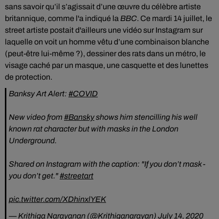
sans savoir qu’il s’agissait d’une œuvre du célèbre artiste
britannique,
comme l'
a indiqué la
BBC
. Ce mardi 14 juillet, l
e
street artiste
postait d'ailleurs une vidéo
sur Instagram
sur
laquelle on voit un homme vêtu d’une combinaison blanche
(peut-être lui-même ?), dessiner des rats dans un métro, le
visage caché par un masque, une casquette et des lunettes
de protection.
Banksy Art Alert:
#COVID
New video from
#Bansky
shows him stencilling his well
known rat character but with masks in the London
Underground.
Shared on Instagram with the caption: "If you don’t mask -
you don’t get."
#streetart
pic.twitter.com/XDhinxlYEK
— Krithiga Narayanan (@Krithiganarayan)
July 14, 2020