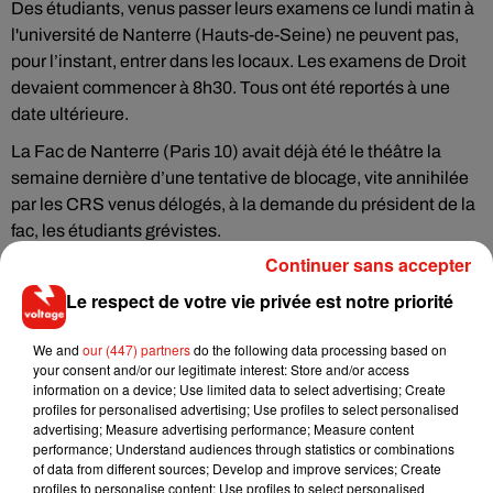
Des étudiants, venus passer leurs examens ce lundi matin à
l'université de Nanterre (Hauts-de-Seine) ne peuvent pas,
pour l’instant, entrer dans les locaux. Les examens de Droit
devaient commencer à 8h30. Tous ont été reportés à une
date ultérieure.
La Fac de Nanterre (Paris 10) avait déjà été le théâtre la
semaine dernière d’une tentative de blocage, vite annihilée
par les CRS venus délogés, à la demande du président de la
fac, les étudiants grévistes.
Continuer sans accepter
Le respect de votre vie privée est notre priorité
Musique
We and
our (447) partners
do the following data processing based on
your consent and/or our legitimate interest: Store and/or access
information on a device; Use limited data to select advertising; Create
profiles for personalised advertising; Use profiles to select personalised
RÜFÜS DU SOL annonce un nouvel
advertising; Measure advertising performance; Measure content
album après sa tournée mondiale
performance; Understand audiences through statistics or combinations
7 août 2026
of data from different sources; Develop and improve services; Create
profiles to personalise content; Use profiles to select personalised