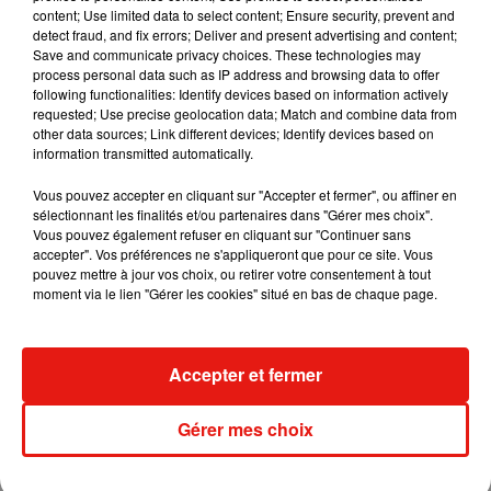
content; Use limited data to select content; Ensure security, prevent and
detect fraud, and fix errors; Deliver and present advertising and content;
Save and communicate privacy choices. These technologies may
Angèle et Amélie Lens dévoilent leur
process personal data such as IP address and browsing data to offer
collaboration tant attendue
following functionalities: Identify devices based on information actively
7 août 2026
requested; Use precise geolocation data; Match and combine data from
other data sources; Link different devices; Identify devices based on
information transmitted automatically.
Vous pouvez accepter en cliquant sur "Accepter et fermer", ou affiner en
sélectionnant les finalités et/ou partenaires dans "Gérer mes choix".
Il y a 10 ans, DJ Snake changeait de
Vous pouvez également refuser en cliquant sur "Continuer sans
dimension avec son premier...
accepter". Vos préférences ne s'appliqueront que pour ce site. Vous
6 août 2026
pouvez mettre à jour vos choix, ou retirer votre consentement à tout
moment via le lien "Gérer les cookies" situé en bas de chaque page.
Fred again.. et Latin Mafia dévoilent enfin
Accepter et fermer
leur mixtape créée en...
3 août 2026
Gérer mes choix