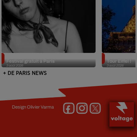
Netflix lance un immense Book
Des DJ sets au
Festival gratuit à Paris
Tour Eiffel !
3 août 2026
3 août 2026
+ DE PARIS NEWS
Design
Olivier Varma