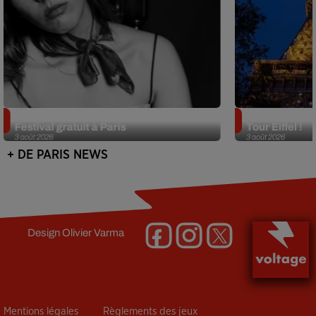
Netflix lance un immense Book
Des DJ sets au
Festival gratuit à Paris
Tour Eiffel !
3 août 2026
3 août 2026
+ DE PARIS NEWS
Design
Olivier Varma
Mentions légales
Règlements des jeux