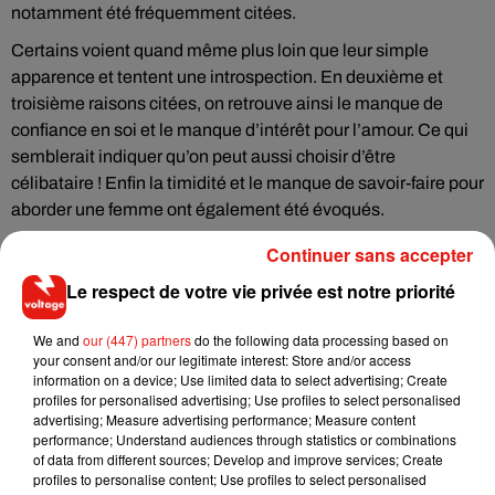
notamment été fréquemment citées.
Certains voient quand même plus loin que leur simple
apparence et tentent une introspection. En deuxième et
troisième raisons citées, on retrouve ainsi le manque de
confiance en soi et le manque d’intérêt pour l’amour. Ce qui
semblerait indiquer qu’on peut aussi choisir d’être
célibataire ! Enfin la timidité et le manque de savoir-faire pour
aborder une femme ont également été évoqués.
Continuer sans accepter
Le respect de votre vie privée est notre priorité
Musique
We and
our (447) partners
do the following data processing based on
your consent and/or our legitimate interest: Store and/or access
information on a device; Use limited data to select advertising; Create
RÜFÜS DU SOL annonce un nouvel
profiles for personalised advertising; Use profiles to select personalised
album après sa tournée mondiale
advertising; Measure advertising performance; Measure content
7 août 2026
performance; Understand audiences through statistics or combinations
of data from different sources; Develop and improve services; Create
profiles to personalise content; Use profiles to select personalised