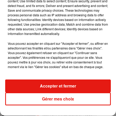
content; Use limited data to select content; Ensure security, prevent and
detect fraud, and fix errors; Deliver and present advertising and content;
Save and communicate privacy choices. These technologies may
Angèle et Amélie Lens dévoilent leur
process personal data such as IP address and browsing data to offer
collaboration tant attendue
following functionalities: Identify devices based on information actively
7 août 2026
requested; Use precise geolocation data; Match and combine data from
other data sources; Link different devices; Identify devices based on
information transmitted automatically.
Vous pouvez accepter en cliquant sur "Accepter et fermer", ou affiner en
Il y a 10 ans, DJ Snake changeait de
sélectionnant les finalités et/ou partenaires dans "Gérer mes choix".
dimension avec son premier...
Vous pouvez également refuser en cliquant sur "Continuer sans
6 août 2026
accepter". Vos préférences ne s'appliqueront que pour ce site. Vous
pouvez mettre à jour vos choix, ou retirer votre consentement à tout
moment via le lien "Gérer les cookies" situé en bas de chaque page.
Fred again.. et Latin Mafia dévoilent enfin
Accepter et fermer
leur mixtape créée en...
3 août 2026
Gérer mes choix
Swedish House Mafia et Lykke Li