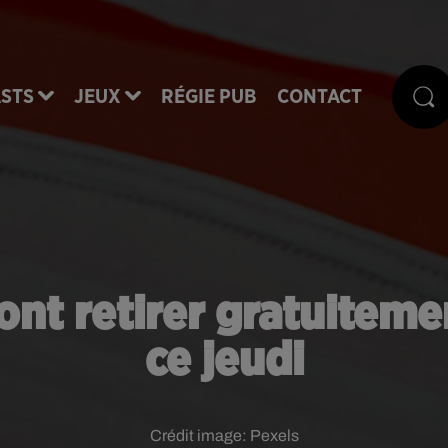
STS
JEUX
RÉGIE PUB
CONTACT
ront retirer gratuitem
ce jeudi
Crédit image:
Pexels