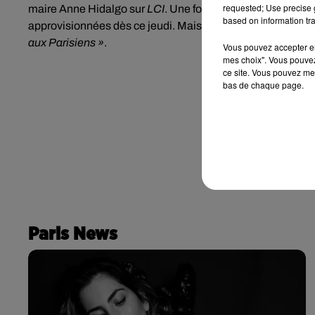
requested; Use precise g
maire Anne Hidalgo sur
LCI
. Une fois encore, pas besoin 
based on information tra
approvisionnées dès ce jeudi. Mais la maire de la capitale 
aux Parisiens »
.
Vous pouvez accepter en 
mes choix". Vous pouvez
ce site. Vous pouvez met
bas de chaque page.
Paris News