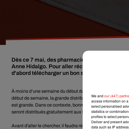
Dès ce 7 mai, des pharmacies distribueront g
Anne Hidalgo. Pour aller récupérer leur précie
d'abord télécharger un bon sur le site de la ville
À moins d’une semaine du début du déconfinement, c’est l
We and
our (447) partn
début de semaine, la grande distribution a commencé à en 
access information on a 
est grande. Dans ce contexte, bonne nouvelle pour les habi
select personalised ad
statistics or combinatio
seront distribués gratuitement aux Parisiens.
profiles to select person
Deliver and present adv
Avant d'aller le chercher, il faudra récupérer une contremar
data such as IP address 