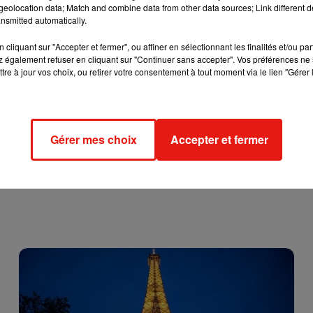
eolocation data; Match and combine data from other data sources; Link different de
de courir dans votre pharmacie. Toutes ne seront pas
nsmitted automatically.
le promet : au 8 juin,
« 2.200.000 masques auront pu être donné
cliquant sur "Accepter et fermer", ou affiner en sélectionnant les finalités et/ou pa
 également refuser en cliquant sur "Continuer sans accepter". Vos préférences ne 
tre à jour vos choix, ou retirer votre consentement à tout moment via le lien "Gérer 
Gérer mes choix
Accepter et fermer