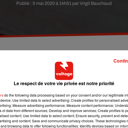
Publié : 5 mai 2020 à 14h51 par Virgil Bauchaud
ratuitement des masques aux Parisiens, annonce
Contin
ux sésame, les habitants de la capitale devront
.
Le respect de votre vie privée est notre priorité
a course contre-la-montre pour trouver des masques. Depuis le
ers
do the following data processing based on your consent and/or our legitimate int
vendre. Mais difficile de mettre la main dessus tant la demande
device; Use limited data to select advertising; Create profiles for personalised adver
tants de la capitale. Dès ce jeudi 7 mai, des masques en tissu
vertising; Measure advertising performance; Measure content performance; Unders
ns of data from different sources; Develop and improve services; Create profiles to 
alised content; Use limited data to select content; Ensure security, prevent and detect
ertising and content; Save and communicate privacy choices. These technologies
que sur le site internet de la Mairie de Paris, a annoncé ce mardi 
and browsing data to offer following functionalities: Identify devices based on infor