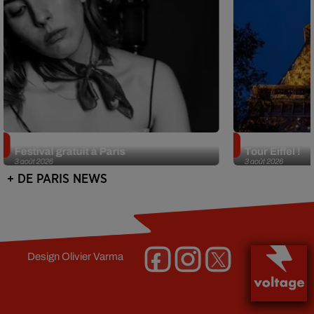
Netflix lance un immense Book
Des DJ sets au
Festival gratuit à Paris
Tour Eiffel !
3 août 2026
3 août 2026
+ DE PARIS NEWS
Design
Olivier Varma