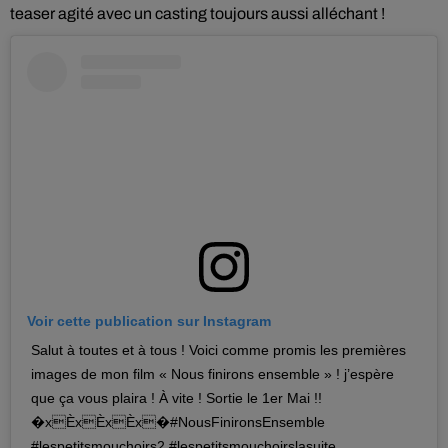
teaser agité avec un casting toujours aussi alléchant !
Voir cette publication sur Instagram
Salut à toutes et à tous ! Voici comme promis les premières
images de mon film « Nous finirons ensemble » ! j’espère
que ça vous plaira ! À vite ! Sortie le 1er Mai !!
�xÈxÈxÈx�#NousFinironsEnsemble
#lespetitsmouchoirs2 #lespetitsmouchoirslasuite