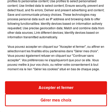
profiles to personalise content; Use profiles to select personalised
content; Use limited data to select content; Ensure security, prevent and
révélé l'an dernier que l'acteur oscarisé allait bel et bien faire
detect fraud, and fix errors; Deliver and present advertising and content;
une apparition dans ce second film.
Save and communicate privacy choices. These technologies may
process personal data such as IP address and browsing data to offer
Tourné au printemps 2018, ce deuxième volet se déroulera
following functionalities: Identify devices based on information actively
pendant les vacances de Pâques au Cap Ferret. Un souhait
requested; Use precise geolocation data; Match and combine data from
du cinéaste qui voulait
"montrer la vie au Ferret hors saison"
.
other data sources; Link different devices; Identify devices based on
information transmitted automatically.
Ce dernier avait également confié à
Sud Ouest
qu'il y aura
"beaucoup plus de comédie"
. Le film "
Les Petits
Vous pouvez accepter en cliquant sur "Accepter et fermer", ou affiner en
Mouchoirs"
avait réussi à attirer plus de 5 millions de français
sélectionnant les finalités et/ou partenaires dans "Gérer mes choix".
Vous pouvez également refuser en cliquant sur "Continuer sans
au cinéma, nul doute que la suite obtienne le même succès !
accepter". Vos préférences ne s'appliqueront que pour ce site. Vous
pouvez mettre à jour vos choix, ou retirer votre consentement à tout
moment via le lien "Gérer les cookies" situé en bas de chaque page.
Musique
Accepter et fermer
Fred again.. et Latin Mafia dévoilent enfin
Gérer mes choix
leur mixtape créée en...
3 août 2026