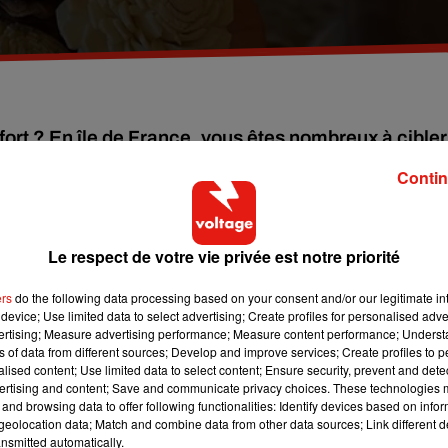
fort ? En île de France, vous êtes nombreux à cibler
mou...
Contin
n janvier ou qu’on manque de soleil,
on a tous besoin d’une
franciliens d’accord...
Le respect de votre vie privée est notre priorité
re !
ers
do the following data processing based on your consent and/or our legitimate int
journée ou qu'on s'est levé du mauvais pied, quels sont les plat
device; Use limited data to select advertising; Create profiles for personalised adver
vertising; Measure advertising performance; Measure content performance; Unders
résultat : on recherche des plats colorés.
ns of data from different sources; Develop and improve services; Create profiles to 
alised content; Use limited data to select content; Ensure security, prevent and detect
 le croque-monsieur. Si on a plus de temps pour la préparation, les
ertising and content; Save and communicate privacy choices. These technologies
nt l'effet d'un vrai câlin. Enfin dans les indétrônables, celle qu
and browsing data to offer following functionalities: Identify devices based on infor
!
eolocation data; Match and combine data from other data sources; Link different de
nsmitted automatically.