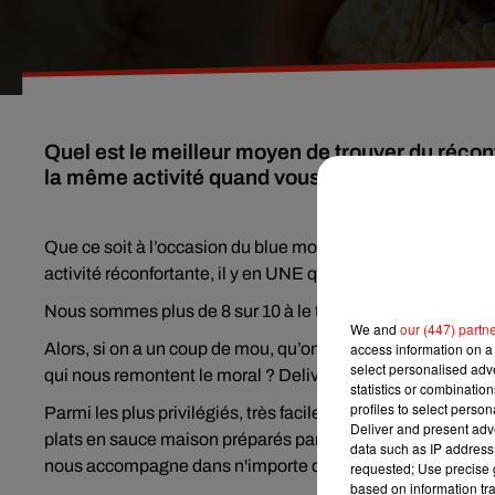
Quel est le meilleur moyen de trouver du récon
la même activité quand vous avez un coup de 
Que ce soit à l’occasion du blue monday, parce qu’on est e
activité réconfortante, il y en UNE qui met à priori tous les 
Nous sommes plus de 8 sur 10 à le trouver dans la nourritu
We and
our (447) partn
Alors, si on a un coup de mou, qu’on a passé une mauvaise 
access information on a 
select personalised ad
qui nous remontent le moral ?
Deliveroo a mené l’enquête, 
statistics or combinatio
profiles to select person
Parmi les plus privilégiés,
très facile et rapide à préparer,
Deliver and present adv
plats en sauce maison préparés par sa moitié ou sa maman fo
data such as IP address 
nous accompagne dans n'importe quelle épreuve, la pizza 
requested; Use precise g
based on information tra