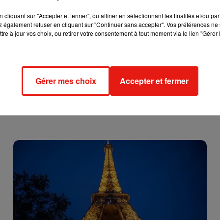
é est la saveur la plus plébiscitée, le chocolat sous toutes ses
cliquant sur "Accepter et fermer", ou affiner en sélectionnant les finalités et/ou pa
 également refuser en cliquant sur "Continuer sans accepter". Vos préférences ne 
tre à jour vos choix, ou retirer votre consentement à tout moment via le lien "Gérer 
Gérer mes choix
Accepter et fermer