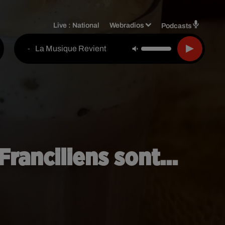
Live :
National
Webradios
Podcasts
La Musique Revient
-
ranciliens sont...