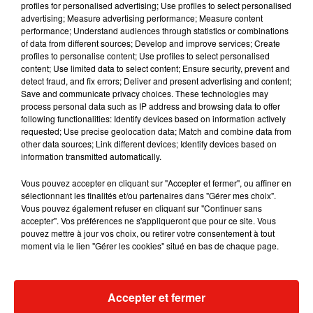
profiles for personalised advertising; Use profiles to select personalised
advertising; Measure advertising performance; Measure content
Musique
performance; Understand audiences through statistics or combinations
of data from different sources; Develop and improve services; Create
profiles to personalise content; Use profiles to select personalised
content; Use limited data to select content; Ensure security, prevent and
RÜFÜS DU SOL annonce un nouvel
detect fraud, and fix errors; Deliver and present advertising and content;
album après sa tournée mondiale
Save and communicate privacy choices. These technologies may
7 août 2026
process personal data such as IP address and browsing data to offer
following functionalities: Identify devices based on information actively
requested; Use precise geolocation data; Match and combine data from
other data sources; Link different devices; Identify devices based on
information transmitted automatically.
Angèle et Amélie Lens dévoilent leur
collaboration tant attendue
Vous pouvez accepter en cliquant sur "Accepter et fermer", ou affiner en
7 août 2026
sélectionnant les finalités et/ou partenaires dans "Gérer mes choix".
Vous pouvez également refuser en cliquant sur "Continuer sans
accepter". Vos préférences ne s'appliqueront que pour ce site. Vous
pouvez mettre à jour vos choix, ou retirer votre consentement à tout
moment via le lien "Gérer les cookies" situé en bas de chaque page.
Il y a 10 ans, DJ Snake changeait de
dimension avec son premier...
6 août 2026
Accepter et fermer