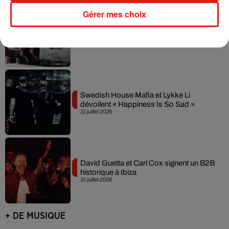
Gérer mes choix
Fred again.. et Latin Mafia dévoilent enfin
leur mixtape créée en...
3 août 2026
Swedish House Mafia et Lykke Li
dévoilent « Happiness Is So Sad »
31 juillet 2026
David Guetta et Carl Cox signent un B2B
historique à Ibiza
31 juillet 2026
+ DE MUSIQUE