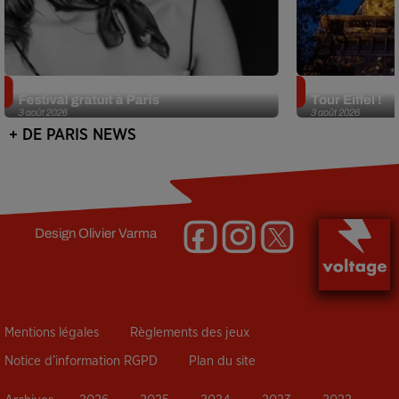
Netflix lance un immense Book
Des DJ sets au
Festival gratuit à Paris
Tour Eiffel !
3 août 2026
3 août 2026
+ DE PARIS NEWS
Design
Olivier Varma
Mentions légales
Règlements des jeux
Notice d’information RGPD
Plan du site