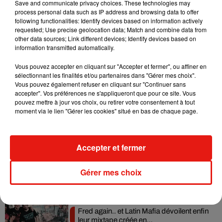
Save and communicate privacy choices. These technologies may
Paris : je m'en réjouis ! Pour les aider, la Ville va leur
process personal data such as IP address and browsing data to offer
permettre d'occuper gratuitement des trottoirs, rues et
following functionalities: Identify devices based on information actively
requested; Use precise geolocation data; Match and combine data from
places de stationnement, dans le respect des consignes
other data sources; Link different devices; Identify devices based on
sanitaires et de chacun.
https://t.co/5devdrWHVa
information transmitted automatically.
— Anne Hidalgo (@Anne_Hidalgo)
May 31, 2020
Vous pouvez accepter en cliquant sur "Accepter et fermer", ou affiner en
sélectionnant les finalités et/ou partenaires dans "Gérer mes choix".
Vous pouvez également refuser en cliquant sur "Continuer sans
accepter". Vos préférences ne s'appliqueront que pour ce site. Vous
pouvez mettre à jour vos choix, ou retirer votre consentement à tout
Musique
moment via le lien "Gérer les cookies" situé en bas de chaque page.
Il y a 10 ans, DJ Snake changeait de
Accepter et fermer
dimension avec son premier...
6 août 2026
Gérer mes choix
Fred again.. et Latin Mafia dévoilent enfin
leur mixtape créée en...