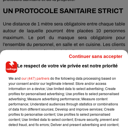
UN PROTOCOLE SANITAIRE STRICT
Une distance de 1 mètre sera obligatoire entre chaque table
autour de laquelle pourront être placées 10 personnes
maximum. Le port du masque sera obligatoire pour
l’ensemble du personnel, en salle et en cuisine. Les clients
devront également être équipés d’un masque lors de leurs
Continuer sans accepter
déplacements dans l’établissement, comme pour se rendre
Le respect de votre vie privée est notre priorité
aux toilettes où là encore la distanciation sociale devra être
respectée.
We and
our (447) partners
do the following data processing based on
Chaque table sera servie par une même personne équipée
your consent and/or our legitimate interest: Store and/or access
de gants. La carte et les menus des restaurants devront être
information on a device; Use limited data to select advertising; Create
profiles for personalised advertising; Use profiles to select personalised
présentés sous forme numérique ou énoncés à l’oral. Les
advertising; Measure advertising performance; Measure content
buffets sont autorisés à conditions d'être repensés, à savoir
performance; Understand audiences through statistics or combinations
avec un système de circulation à sens unique et un
of data from different sources; Develop and improve services; Create
profiles to personalise content; Use profiles to select personalised
marquage au sol. Chacun devra y mettre du sien !
content; Use limited data to select content; Ensure security, prevent and
detect fraud, and fix errors; Deliver and present advertising and content;
Cafés, bars & restaurants rouvrent leurs terrasses mardi à