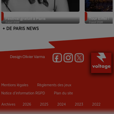
Netflix lance un immense Book
Des DJ sets au
Festival gratuit à Paris
Tour Eiffel !
3 août 2026
3 août 2026
+ DE PARIS NEWS
Design
Olivier Varma
Mentions légales
Règlements des jeux
Notice d’information RGPD
Plan du site
Archives
2026
2025
2024
2023
2022