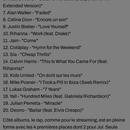
Extended Version)"
7. Alan Walker - "Faded"
8. Céline Dion - "Encore un soir"
9. Justin Bieber - "Love Yourself"
10. Rihanna - "Work (feat. Drake)"
11. Jain - "Come"
12. Coldplay - "Hymn for the Weekend"
13. Sia - "Cheap Thrills"
14. Calvin Harris - "This Is What You Came For (feat.
Rihanna)"
15. Kids United - "On écrit sur les murs"
16. Mike Posner - "I Took a Pill In Ibiza (Seeb Remix)"
17. Lukas Graham - "7 Years"
18. Yall - "Hundred Miles (feat. Gabriela Richardson)"
19. Julian Perretta - "Miracle"
20. Deorro - "Bailar (feat. Elvis Crespo)"
Côté albums, le rap, comme pour le streaming, est en pleine
forme avec les 4 premières places dont 2 pour Jul. Seule