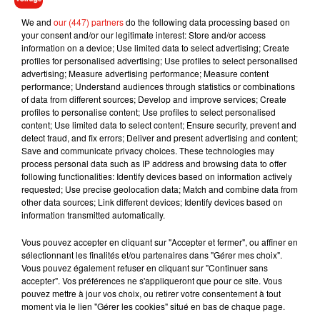
16. David Bowie - "Blackstar"
We and
our (447) partners
do the following data processing based on
17. Beyoncé - "Lemonade"
your consent and/or our legitimate interest: Store and/or access
18. $-Crew - "Destins liés"
information on a device; Use limited data to select advertising; Create
profiles for personalised advertising; Use profiles to select personalised
19. Alonzo - "Avenue de St Antoine"
advertising; Measure advertising performance; Measure content
20. Adele - "25"
performance; Understand audiences through statistics or combinations
of data from different sources; Develop and improve services; Create
profiles to personalise content; Use profiles to select personalised
content; Use limited data to select content; Ensure security, prevent and
detect fraud, and fix errors; Deliver and present advertising and content;
Save and communicate privacy choices. These technologies may
process personal data such as IP address and browsing data to offer
following functionalities: Identify devices based on information actively
requested; Use precise geolocation data; Match and combine data from
other data sources; Link different devices; Identify devices based on
information transmitted automatically.
Vous pouvez accepter en cliquant sur "Accepter et fermer", ou affiner en
sélectionnant les finalités et/ou partenaires dans "Gérer mes choix".
Vous pouvez également refuser en cliquant sur "Continuer sans
accepter". Vos préférences ne s'appliqueront que pour ce site. Vous
pouvez mettre à jour vos choix, ou retirer votre consentement à tout
moment via le lien "Gérer les cookies" situé en bas de chaque page.