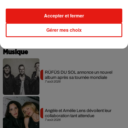
Accepter et fermer
Gérer mes choix
Musique
RÜFÜS DU SOL annonce un nouvel
album après sa tournée mondiale
7 août 2026
Angèle et Amélie Lens dévoilent leur
collaboration tant attendue
7 août 2026