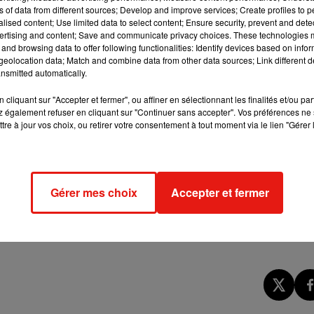
ns of data from different sources; Develop and improve services; Create profiles to 
alised content; Use limited data to select content; Ensure security, prevent and detect
ertising and content; Save and communicate privacy choices. These technologies
e, à partir de l’été 2021. Le premier volet sobrement intit
and browsing data to offer following functionalities: Identify devices based on infor
cond volet, devrait sortir peu de temps après.
eolocation data; Match and combine data from other data sources; Link different de
nsmitted automatically.
cliquant sur "Accepter et fermer", ou affiner en sélectionnant les finalités et/ou pa
 également refuser en cliquant sur "Continuer sans accepter". Vos préférences ne 
tre à jour vos choix, ou retirer votre consentement à tout moment via le lien "Gérer 
Gérer mes choix
Accepter et fermer