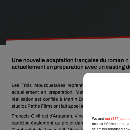
Une nouvelle adaptation française du roman «
actuellement en préparation avec un casting de
Les Trois Mousquetaires reprennent du service. Deu
actuellement en préparation. Mathieu Delaporte et Ale
réalisation est confiée à Martin Bourboulon pour un budg
studios Pathé Films ont fait appel aux plus gros noms du 
François Civil est d’Artagnan, Vincent Cassel est Atho
We and
our (447) partn
participe également au projet dans le rôle de Milady, 
access information on a 
select personalised ad
Garel celui de Louis XIII, Vicky Krieps incarne la Re