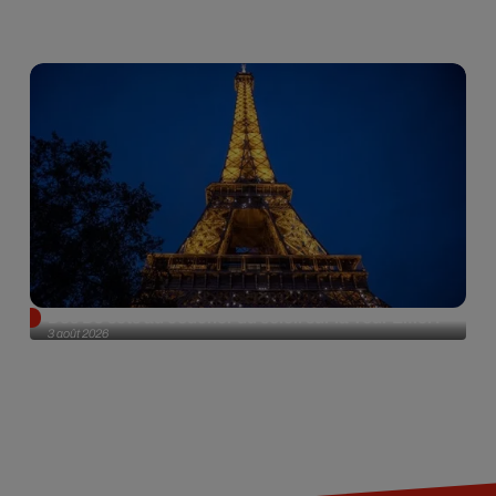
Des DJ sets au coucher du soleil sur la Tour Eiffel !
3 août 2026