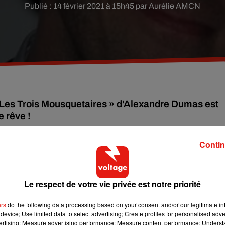
Publié : 14 février 2021 à 15h45 par Aurélie AMCN
 Les Trois Mousquetaires » d'Alexandre Dumas est
 rêve !
Contin
x longs-métrages adaptés de l’œuvre d’Alexandre Dumas s
xandre De la Patellière s’occupent du scénario, tandis que
et de 60 millions d’euros. Côté casting, c’est du très lourd. 
Le respect de votre vie privée est notre priorité
cinéma français.
s, Romain Duris est Aramis et Pio Marmaï est Porthos. Eva Gr
ers
do the following data processing based on your consent and/or our legitimate int
Lyna Khoudri enfile le costume de Constance de Bonacieux, Lo
device; Use limited data to select advertising; Create profiles for personalised adver
vertising; Measure advertising performance; Measure content performance; Unders
ine Anne d’Autriche et Oliver Jackson-Cohen devient le duc