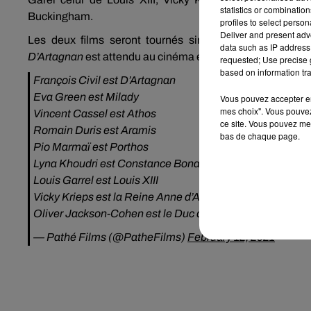
statistics or combinatio
Buckingham.
profiles to select person
Deliver and present adv
Les deux films seront tournés simultanément, en Franc
data such as IP address 
D’Artagnan
est attendu au cinéma en 2023.
Milady
, le se
requested; Use precise g
based on information tra
François Civil est D’Artagnan
Eva Green est Milady
Vous pouvez accepter en 
mes choix". Vous pouvez
Vincent Cassel est Athos
ce site. Vous pouvez met
Romain Duris est Aramis
bas de chaque page.
Pio Marmaï est Porthos
Lyna Khoudri est Constance Bonacieux
Louis Garrel est Louis XIII
Vicky Krieps est la Reine Anne d’Autriche
Oliver Jackson-Cohen est le Duc de Buckingham
— Pathé Films (@PatheFilms)
February 12, 2021