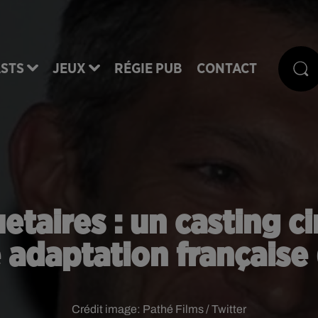
STS
JEUX
RÉGIE PUB
CONTACT
taires : un casting ci
 adaptation française
Crédit image:
Pathé Films / Twitter