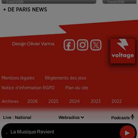
3 août 2026
3 août 2026
+ DE PARIS NEWS
Design
Olivier Varma
Mentions légales
Règlements des jeux
Notice d’information RGPD
Plan du site
Archives
2026
2025
2024
2023
2022
Live :
National
Webradios
Podcasts
La Musique Revient
-