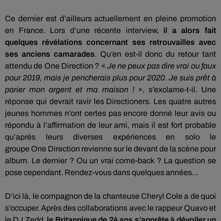
Ce dernier est d’ailleurs actuellement en pleine promotion
en France.
Lors d’une récente interview,
il a alors fait
quelques révélations concernant ses retrouvailles avec
ses anciens camarades
.
Qu’en
est-il
donc du retour tant
attendu de
One
Direction ?
«
Je ne peux pas dire vrai ou faux
pour 2019, mais je pencherais plus pour 2020.
Je suis prêt à
parier mon argent et ma maison !
»,
s’exclame-t-il.
Une
réponse qui devrait ravir les
Directioners
.
Les quatre autres
jeunes hommes n’ont certes pas encore donné leur avis ou
répondu à l’affirmation de leur ami, mais il est fort probable
qu’après leurs diverses expériences en solo le
groupe
One
Direction revienne sur le devant de la scène pour
album.
Le dernier ?
Ou un vrai
come-back
?
La question se
pose cependant.
Rendez-vous dans quelques années…
D’ici là, le compagnon de la chanteuse Cheryl
Cole
a de quoi
s’occuper.
Après des collaborations avec le rappeur
Quavo
et
le DJ
Zedd
,
le Britannique de 24 ans s’apprête à dévoiler un