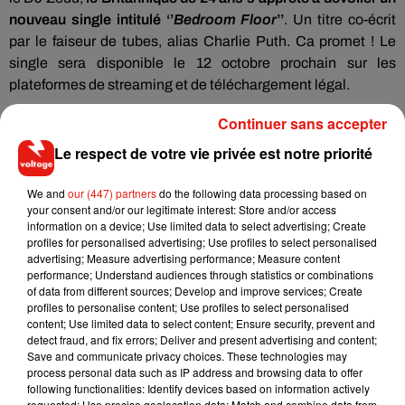
nouveau single intitulé ‘’
Bedroom
Floor
’’
.
Un titre co-écrit
par le faiseur de tubes, alias Charlie
Puth
.
Ca promet !
Le
single sera disponible le 12 octobre prochain sur les
plateformes de streaming et de téléchargement légal.
Continuer sans accepter
Le respect de votre vie privée est notre priorité
We and
our (447) partners
do the following data processing based on
your consent and/or our legitimate interest: Store and/or access
information on a device; Use limited data to select advertising; Create
profiles for personalised advertising; Use profiles to select personalised
advertising; Measure advertising performance; Measure content
performance; Understand audiences through statistics or combinations
of data from different sources; Develop and improve services; Create
profiles to personalise content; Use profiles to select personalised
content; Use limited data to select content; Ensure security, prevent and
detect fraud, and fix errors; Deliver and present advertising and content;
Save and communicate privacy choices. These technologies may
process personal data such as IP address and browsing data to offer
following functionalities: Identify devices based on information actively
requested; Use precise geolocation data; Match and combine data from