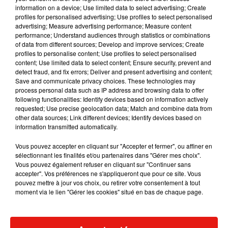
information on a device; Use limited data to select advertising; Create
profiles for personalised advertising; Use profiles to select personalised
advertising; Measure advertising performance; Measure content
performance; Understand audiences through statistics or combinations
Musique
of data from different sources; Develop and improve services; Create
profiles to personalise content; Use profiles to select personalised
content; Use limited data to select content; Ensure security, prevent and
detect fraud, and fix errors; Deliver and present advertising and content;
Angèle et Amélie Lens dévoilent leur
Save and communicate privacy choices. These technologies may
collaboration tant attendue
process personal data such as IP address and browsing data to offer
7 août 2026
following functionalities: Identify devices based on information actively
requested; Use precise geolocation data; Match and combine data from
other data sources; Link different devices; Identify devices based on
information transmitted automatically.
Il y a 10 ans, DJ Snake changeait de
Vous pouvez accepter en cliquant sur "Accepter et fermer", ou affiner en
dimension avec son premier...
sélectionnant les finalités et/ou partenaires dans "Gérer mes choix".
6 août 2026
Vous pouvez également refuser en cliquant sur "Continuer sans
accepter". Vos préférences ne s'appliqueront que pour ce site. Vous
pouvez mettre à jour vos choix, ou retirer votre consentement à tout
moment via le lien "Gérer les cookies" situé en bas de chaque page.
Fred again.. et Latin Mafia dévoilent enfin
leur mixtape créée en...