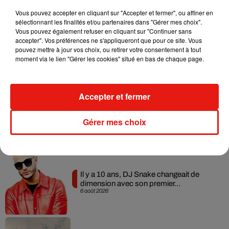
Musique
Vous pouvez accepter en cliquant sur "Accepter et fermer", ou affiner en
sélectionnant les finalités et/ou partenaires dans "Gérer mes choix".
Vous pouvez également refuser en cliquant sur "Continuer sans
RÜFÜS DU SOL annonce un nouvel
accepter". Vos préférences ne s'appliqueront que pour ce site. Vous
album après sa tournée mondiale
pouvez mettre à jour vos choix, ou retirer votre consentement à tout
7 août 2026
moment via le lien "Gérer les cookies" situé en bas de chaque page.
Accepter et fermer
Angèle et Amélie Lens dévoilent leur
collaboration tant attendue
Gérer mes choix
7 août 2026
Il y a 10 ans, DJ Snake changeait de
dimension avec son premier...
6 août 2026