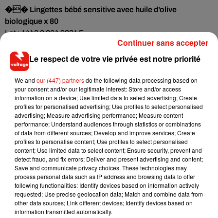
�� Lingettes bébé sensitive avec huile d’olive
biologique x 80
Lot : 1440 0 064 9831 F
Continuer sans accepter
EAN : 4056489191681
Date de commercialisation : Du 07/04/2020 au 15/07/2020
Le respect de votre vie privée est notre priorité
�� Lingettes bébé comfort à l’extrait d’aloe vera x 80
We and
our (447) partners
do the following data processing based on
Lot : 1904 0 064 9840 H
your consent and/or our legitimate interest: Store and/or access
EAN : 4056489191674
information on a device; Use limited data to select advertising; Create
profiles for personalised advertising; Use profiles to select personalised
Date de commercialisation : Du 07/04/2020 au 15/07/2020
advertising; Measure advertising performance; Measure content
performance; Understand audiences through statistics or combinations
En cas de symptômes, il est primordial de contacter un
of data from different sources; Develop and improve services; Create
médecin en le prévenant d'une éventuelle infection
profiles to personalise content; Use profiles to select personalised
par
Pluralibacter gergoviae.
Lidl rappelle en outre le numéro
content; Use limited data to select content; Ensure security, prevent and
detect fraud, and fix errors; Deliver and present advertising and content;
de son service consommateurs : le
0 800 900 343 de 9h à
Save and communicate privacy choices. These technologies may
17h du lundi au samedi
.
process personal data such as IP address and browsing data to offer
following functionalities: Identify devices based on information actively
requested; Use precise geolocation data; Match and combine data from
other data sources; Link different devices; Identify devices based on
information transmitted automatically.