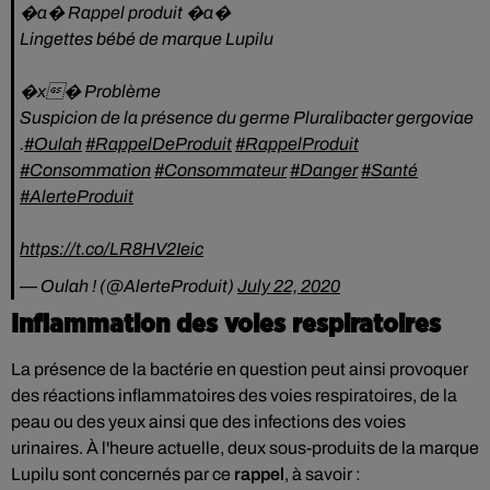
�a� Rappel produit �a�
Lingettes bébé de marque Lupilu
�x� Problème
Suspicion de la présence du germe Pluralibacter gergoviae
.
#Oulah
#RappelDeProduit
#RappelProduit
#Consommation
#Consommateur
#Danger
#Santé
#AlerteProduit
https://t.co/LR8HV2Ieic
— Oulah ! (@AlerteProduit)
July 22, 2020
Inflammation des voies respiratoires
La présence de la bactérie en question peut ainsi provoquer
des réactions inflammatoires des voies respiratoires, de la
peau ou des yeux ainsi que des infections des voies
urinaires. À l'heure actuelle, d
eux sous-produits de la marque
Lupilu sont concernés par ce
rappel
, à savoir :