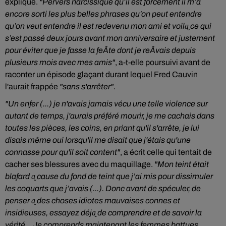
expliqué.
"Pervers narcissique qu’il est forcément il m’a
encore sorti les plus belles phrases qu’on peut entendre
qu’on veut entendre il est redevenu mon ami et voila̬ ce qui
s’est passé deux jours avant mon anniversaire et justement
pour éviter que je fasse la feÂte dont je reÂvais depuis
plusieurs mois avec mes amis"
, a-t-elle poursuivi avant de
raconter un épisode glaçant durant lequel Fred Cauvin
l'aurait frappée
"sans s'arrêter"
.
"Un enfer (...) je n'avais jamais vécu une telle violence sur
autant de temps, j'aurais préféré mourir, je me cachais dans
toutes les pièces, les coins, en priant qu'il s'arrête, je lui
disais même oui lorsqu'il me disait que j'étais qu'une
connasse pour qu'il soit content"
, a écrit celle qui tentait de
cacher ses blessures avec du maquillage.
"Mon teint était
blafard a̬ cause du fond de teint que j’ai mis pour dissimuler
les coquarts que j’avais (...). Donc avant de spéculer, de
penser a̬ des choses idiotes mauvaises connes et
insidieuses, essayez déja̬ de comprendre et de savoir la
vérité... Je comprends maintenant les femmes battues...