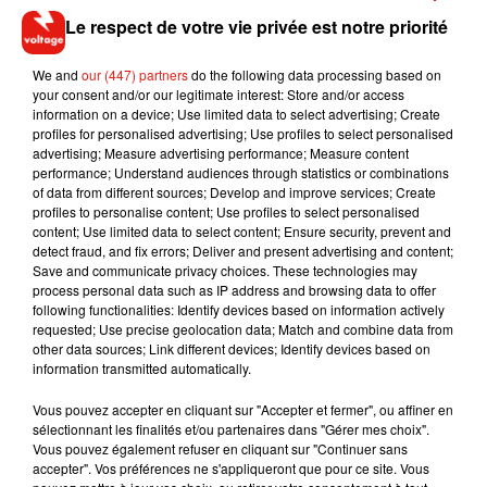
remarquable apre̬s avoir compris.. Fred a eu quelques mois
Le respect de votre vie privée est notre priorité
de sursis et une mesure d’éloignement jusqu’au mois de
juin.. Pervers narcissique qu’il est forcément il m’a encore
We and
our (447) partners
do the following data processing based on
your consent and/or our legitimate interest: Store and/or access
sorti les plus belles phrases qu’on peut entendre qu’on veut
information on a device; Use limited data to select advertising; Create
entendre il est redevenu mon ami et voila̬ ce qui s’est passé
profiles for personalised advertising; Use profiles to select personalised
deux jours avant mon anniversaire et justement pour éviter
advertising; Measure advertising performance; Measure content
performance; Understand audiences through statistics or combinations
que je fasse la feÂte dont je reÂvais depuis plusieurs mois
of data from different sources; Develop and improve services; Create
avec mes amis , dont je n’ai osé appeler personnes pour
profiles to personalise content; Use profiles to select personalised
annuler et je suis sure que personne n’a pas compris
content; Use limited data to select content; Ensure security, prevent and
detect fraud, and fix errors; Deliver and present advertising and content;
pourquoi et je m’en excuse �x�.. voila̬ vous allez savoir
Save and communicate privacy choices. These technologies may
pourquoi est-ce que j’ai une mauvaise voix (sur la vidéo que
process personal data such as IP address and browsing data to offer
j’ai publié quelques jours apre̬s mon anniversaire ) parce
following functionalities: Identify devices based on information actively
requested; Use precise geolocation data; Match and combine data from
que j’étais aphone a̬ force d’avoir hurlé «ARREÂTE DE ME
other data sources; Link different devices; Identify devices based on
FRAPPER » durant 4 heures, il m’a frappé et hurler dessus
information transmitted automatically.
sans s’arreÂter 1 MINUTE !!!
Vous pouvez accepter en cliquant sur "Accepter et fermer", ou affiner en
Une publication partagée par
Loana �x
(@loana_karesdanje) le
sélectionnant les finalités et/ou partenaires dans "Gérer mes choix".
Vous pouvez également refuser en cliquant sur "Continuer sans
accepter". Vos préférences ne s'appliqueront que pour ce site. Vous