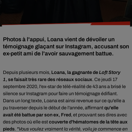
Photos à l'appui, Loana vient de dévoiler un
témoignage glaçant sur Instagram, accusant son
ex-petit ami de l'avoir sauvagement battue.
Depuis plusieurs mois,
Loana, la gagnante de
Loft Story
1
,
se faisait très rare des réseaux sociaux
. Ce jeudi 17
septembre 2020, l'ex-star de télé-réalité de 43 ans a brisé le
silence sur Instagram pour faire un témoignage édifiant.
Dans
un long texte, Loana est ainsi revenue sur ce qu'elle a
pu traverser depuis le début de l'année, affirmant
qu'elle
avait été battue par
son ex, Fred
, et prouvant ses dires avec
des photos où elle est
couverte d'hématomes de la tête aux
pieds
.
"
Vous voulez vraiment la vérité, voila̬ je commence en