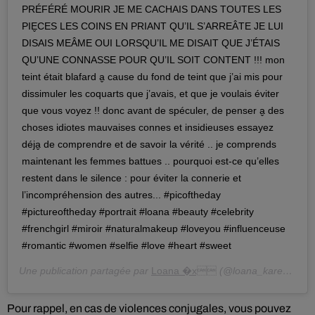
PRÉFÉRÉ MOURIR JE ME CACHAIS DANS TOUTES LES
PIE̬CES LES COINS EN PRIANT QU’IL S’ARREÂTE JE LUI
DISAIS MEÂME OUI LORSQU’IL ME DISAIT QUE J’ÉTAIS
QU’UNE CONNASSE POUR QU’IL SOIT CONTENT !!! mon
teint était blafard a̬ cause du fond de teint que j’ai mis pour
dissimuler les coquarts que j’avais, et que je voulais éviter
que vous voyez !! donc avant de spéculer, de penser a̬ des
choses idiotes mauvaises connes et insidieuses essayez
déja̬ de comprendre et de savoir la vérité .. je comprends
maintenant les femmes battues .. pourquoi est-ce qu’elles
restent dans le silence : pour éviter la connerie et
l’incompréhension des autres... #picoftheday
#pictureoftheday #portrait #loana #beauty #celebrity
#frenchgirl #miroir #naturalmakeup #loveyou #influenceuse
#romantic #women #selfie #love #heart #sweet
Une publication partagée par
Loana �x
(@loana_karesdanje) le
Pour rappel, en cas de violences conjugales, vous pouvez