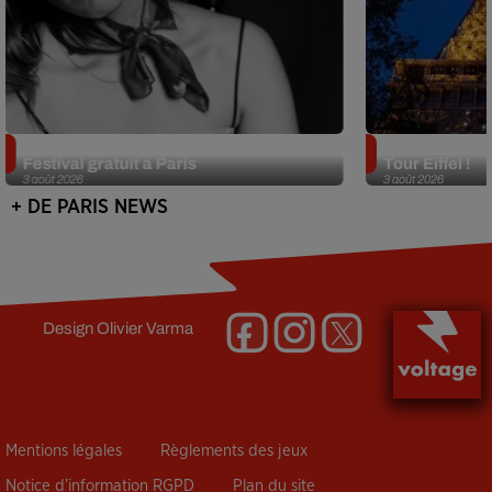
Netflix lance un immense Book
Des DJ sets au
Festival gratuit à Paris
Tour Eiffel !
3 août 2026
3 août 2026
+ DE PARIS NEWS
Design
Olivier Varma
Mentions légales
Règlements des jeux
Notice d’information RGPD
Plan du site