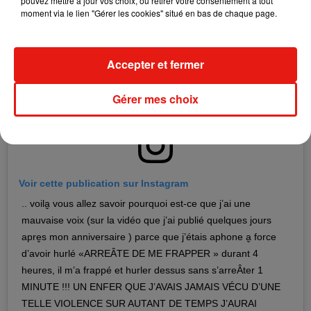
pouvez mettre à jour vos choix, ou retirer votre consentement à tout
moment via le lien "Gérer les cookies" situé en bas de chaque page.
Accepter et fermer
Gérer mes choix
Voir cette publication sur Instagram
.. voila̬ vous allez savoir pourquoi est-ce que j’ai une
mauvaise voix (sur la vidéo que j’ai publié quelques jours
apre̬s mon anniversaire ) parce que j’étais aphone a̬ force
d’avoir hurlé «ARREÂTE DE ME FRAPPER » durant 4
heures, il m’a frappé et hurler dessus sans s’arreÂter 1
MINUTE !!! UN ENFER QUE J’AVAIS JAMAIS VÉCU D’UNE
TELLE VIOLENCE SUR AUTANT DE TEMPS J’AURAI