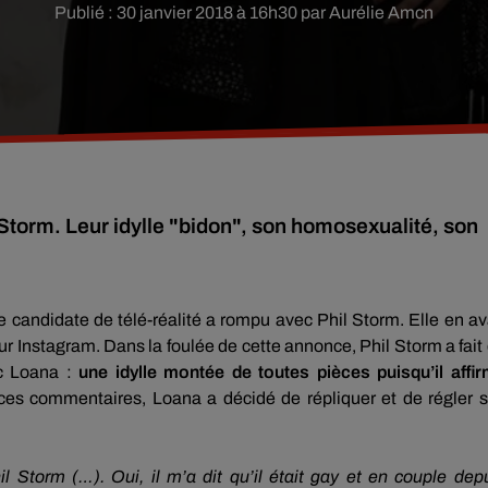
Publié : 30 janvier 2018 à 16h30 par Aurélie Amcn
Storm. Leur idylle "bidon", son homosexualité, son
ne candidate de télé-réalité a rompu avec Phil
Storm
.
Elle en av
ur
Instagram
.
Dans la foulée de cette annonce, Phil
Storm
a fait
c Loana :
une idylle montée de toutes pièces puisqu’il affi
ces commentaires, Loana a décidé de répliquer et de régler 
hil
Storm
(…)
.
Oui, il m’a dit qu’il était gay et en couple dep