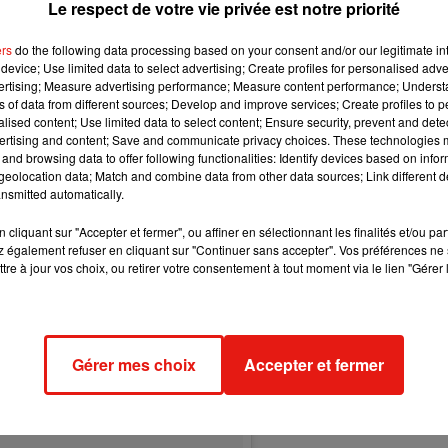
Le respect de votre vie privée est notre priorité
ers
do the following data processing based on your consent and/or our legitimate int
device; Use limited data to select advertising; Create profiles for personalised adver
vertising; Measure advertising performance; Measure content performance; Unders
ns of data from different sources; Develop and improve services; Create profiles to 
alised content; Use limited data to select content; Ensure security, prevent and detect
ertising and content; Save and communicate privacy choices. These technologies
and browsing data to offer following functionalities: Identify devices based on infor
eolocation data; Match and combine data from other data sources; Link different de
nsmitted automatically.
cliquant sur "Accepter et fermer", ou affiner en sélectionnant les finalités et/ou pa
 également refuser en cliquant sur "Continuer sans accepter". Vos préférences ne 
tre à jour vos choix, ou retirer votre consentement à tout moment via le lien "Gérer 
Gérer mes choix
Accepter et fermer