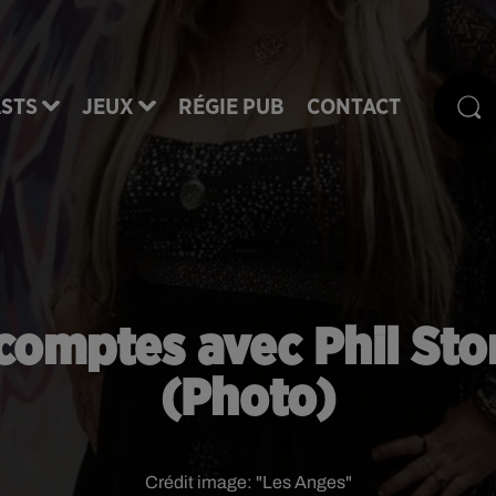
STS
JEUX
RÉGIE PUB
CONTACT
 comptes avec Phil Sto
(Photo)
Crédit image:
"Les Anges"