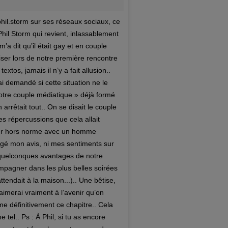
torm sur ses réseaux sociaux, ce
il Storm qui revient, inlassablement
m’a dit qu’il était gay et en couple
r lors de notre première rencontre
tos, jamais il n’y a fait allusion..
’ai demandé si cette situation ne le
 notre couple médiatique » déjà formé
 arrêtait tout.. On se disait le couple
es répercussions que cela allait
amour hors norme avec un homme
angé mon avis, ni mes sentiments sur
ré quelconques avantages de notre
mpagner dans les plus belles soirées
ttendait à la maison...).. Une bêtise,
aimerai vraiment à l’avenir qu’on
erme définitivement ce chapitre.. Cela
 tel.. Ps : À Phil, si tu as encore