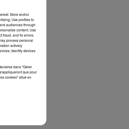
erest: Store and/or
tising; Use profiles to
tand audiences through
personalise content; Use
 fraud, and fix errors;
 may process personal
mation actively
vices; Identify devices
rtenaires dans "Gérer
s'appliqueront que pour
les cookies" situé en