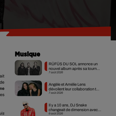
Musique
RÜFÜS DU SOL annonce un
nouvel album après sa tournée
7 août 2026
mondiale
ait
 de
Angèle et Amélie Lens
rme
dévoilent leur collaboration tant
7 août 2026
attendue
ses
Il y a 10 ans, DJ Snake
changeait de dimension avec
uis
6 août 2026
son premier...