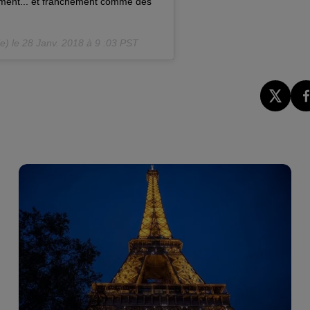
tement... et franchement comme des
e) le
28 Janv. 2018 à 9 :03 PST