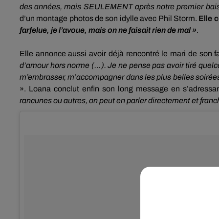
des années, mais SEULEMENT après notre premier bais
d’un montage photos de son idylle avec Phil
Storm
.
Elle 
farfelue, je l’avoue, mais on ne faisait rien de mal »
.
Elle annonce aussi avoir déjà rencontré le mari de son f
d’amour hors norme
(…)
.
Je ne pense pas avoir tiré quel
m’embrasser, m’accompagner dans les plus belles soirée
».
Loana conclut enfin son long message en s’adressan
rancunes ou autres, on peut en parler directement et fr