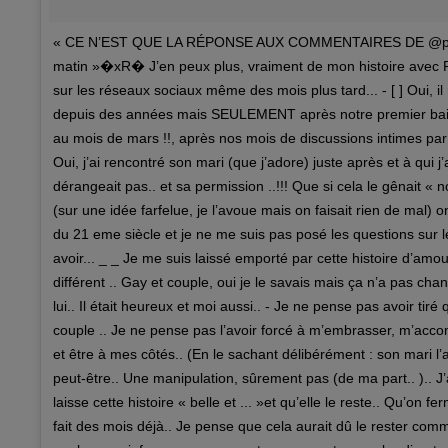
« CE N’EST QUE LA RÉPONSE AUX COMMENTAIRES DE @phil.s
matin »�xR� J’en peux plus, vraiment de mon histoire avec Ph
sur les réseaux sociaux même des mois plus tard... - [ ] Oui, il 
depuis des années mais SEULEMENT après notre premier baise
au mois de mars !!, après nos mois de discussions intimes par tex
Oui, j’ai rencontré son mari (que j’adore) juste après et à qui j
dérangeait pas.. et sa permission ..!!! Que si cela le gênait «
(sur une idée farfelue, je l’avoue mais on faisait rien de mal) on
du 21 eme siècle et je ne me suis pas posé les questions sur l
avoir... _ _ Je me suis laissé emporté par cette histoire d’
différent .. Gay et couple, oui je le savais mais ça n’a pas ch
lui.. Il était heureux et moi aussi.. - Je ne pense pas avoir ti
couple .. Je ne pense pas l’avoir forcé à m’embrasser, m’acco
et être à mes côtés.. (En le sachant délibérément : son mari l’a
peut-être.. Une manipulation, sûrement pas (de ma part.. ).. J’
laisse cette histoire « belle et ... »et qu’elle le reste.. Qu’on f
fait des mois déjà.. Je pense que cela aurait dû le rester comme