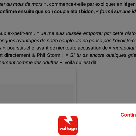
er au mois de mars
», commence-t-elle par expliquer en lége
confirme ensuite que son couple était bidon,
« formé sur une i
aux ex-petit-ami.
«
Je me suis
laissée
emporter par cette histo
conques avantages de notre couple.
Je ne pense pas l’avoir forc
s
», poursuit-elle, avant de nier toute accusation de «
manipulat
t directement à Phil
Storm
:
«
Si tu as encore quelques grie
anchement comme des adultes
».
Voilà qui est dit !
Contin