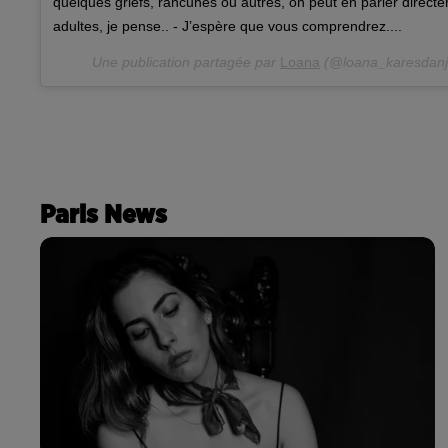
quelques griefs, rancunes ou autres, on peut en parler direc
adultes, je pense.. - J’espère que vous comprendrez....
Une publication partagée par
Loana
(@loana_karesdanj
Paris News