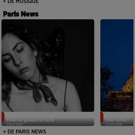
+ DE MUSIQUE
Paris News
Netflix lance un immense Book
Des DJ sets au
Festival gratuit à Paris
Tour Eiffel !
3 août 2026
3 août 2026
+ DE PARIS NEWS