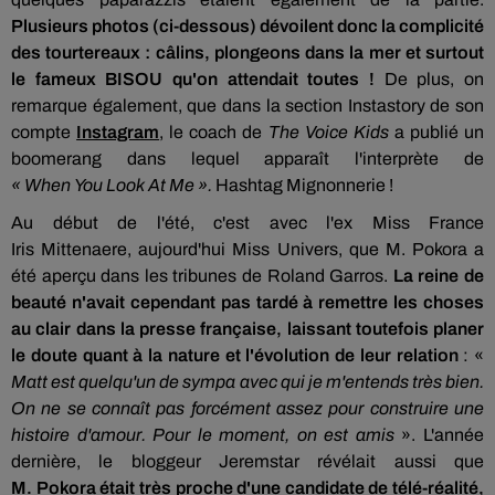
Plusieurs photos (ci-dessous) dévoilent donc la complicité
des tourtereaux : câlins, plongeons dans la mer et surtout
le fameux BISOU qu'on attendait toutes !
De plus, on
remarque également, que dans la section
Instastory
de son
compte
Instagram
,
le coach de
The
Voice
Kids
a publié un
boomerang dans lequel apparaît l'interprète de
«
When
You
Look
At
Me ».
Hashtag Mignonnerie !
Au début de l'été, c'est avec l'ex Miss France
Iris
Mittenaere,
aujourd'hui Miss Univers, que M.
Pokora
a
été aperçu dans les tribunes de
Roland
Garros.
La reine de
beauté n'avait cependant pas tardé à remettre les choses
au clair dans la presse française, laissant toutefois planer
le doute quant à la nature et l'évolution de leur relation
: «
Matt est quelqu'un de sympa avec qui je m'entends très bien.
On ne se connaît pas forcément assez pour construire une
histoire d'amour. Pour le moment, on est amis
». L'année
dernière, le
bloggeur
Jeremstar
révélait aussi que
M.
Pokora
était très proche d'une candidate de télé-réalité,