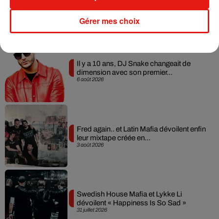
Gérer mes choix
Musique
Il y a 10 ans, DJ Snake changeait de
dimension avec son premier...
6 août 2026
Fred again.. et Latin Mafia dévoilent enfin
leur mixtape créée en...
3 août 2026
Swedish House Mafia et Lykke Li
dévoilent « Happiness Is So Sad »
31 juillet 2026