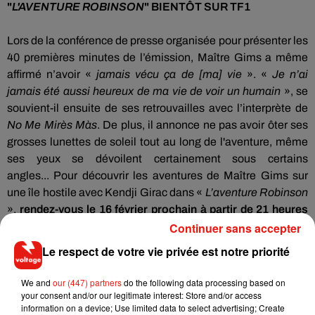
"
L'AVENTURE ROBINSON
" BIENTÔT SUR TF1
Lors de la conférence de presse organisée pour présenter les
40 premières minutes de l’émission, Maître
Gims
a même
affirmé n’avoir «
jamais vécu ça de
[ma]
vie
».
«
Je n’ai
jamais été aussi heureux de ma vie de voir un humain
», se
souvient-il ensuite de ses retrouvailles avec l’interprète de
No Me
Mirès
Màs
.
De plus, il annonce ne pas avoir ôter ses
grosses lunettes de soleil tout au long de l'aventure, même
ses yeux se dévoilent certainement sous certains
angles...
Pour découvrir les aventures de Maître
Gims
sur
une île hostile avec
Kendji
Girac
dans «
L’aventure Robinson
»,
rendez-vous le 16 février prochain à partir de 21 heures
Continuer sans accepter
sur TF1
.
Le respect de votre vie privée est notre priorité
We and
our (447) partners
do the following data processing based on
your consent and/or our legitimate interest: Store and/or access
information on a device; Use limited data to select advertising; Create