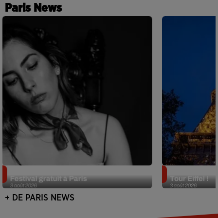
Paris News
Netflix lance un immense Book
Des DJ sets au
Festival gratuit à Paris
Tour Eiffel !
3 août 2026
3 août 2026
+ DE PARIS NEWS