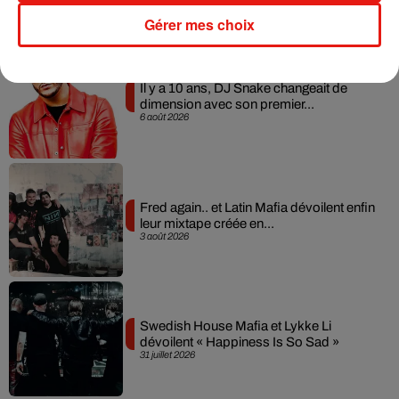
Gérer mes choix
Musique
Il y a 10 ans, DJ Snake changeait de
dimension avec son premier...
6 août 2026
Fred again.. et Latin Mafia dévoilent enfin
leur mixtape créée en...
3 août 2026
Swedish House Mafia et Lykke Li
dévoilent « Happiness Is So Sad »
31 juillet 2026