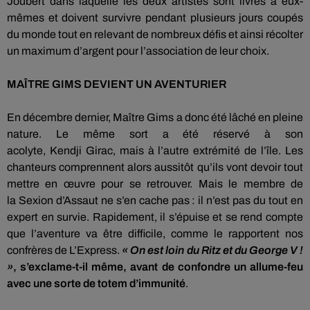
Joubert dans laquelle les deux artistes sont livrés à eux-
mêmes et doivent survivre pendant plusieurs jours coupés
du monde tout en relevant de nombreux défis et ainsi récolter
un maximum d’argent pour l’association de leur choix.
MAÎTRE
GIMS
DEVIENT UN AVENTURIER
En décembre dernier, Maître
Gims
a donc été lâché en pleine
nature.
Le même sort a été réservé à son
acolyte,
Kendji
Girac, mais
à l’autre extrémité de l’île.
Les
chanteurs comprennent alors aussitôt qu’ils vont devoir tout
mettre en œuvre pour se retrouver.
Mais le membre de
la
Sexion
d’Assaut ne s’en cache pas :
il n’est pas du tout en
expert en survie.
Rapidement, il s’épuise et se rend compte
que l’aventure va être difficile, comme le rapportent nos
confrères de L’Express.
« On est loin du Ritz et du George V !
»
, s’exclame-t-il même, avant de confondre un allume-feu
avec une sorte de totem d’immunité
.