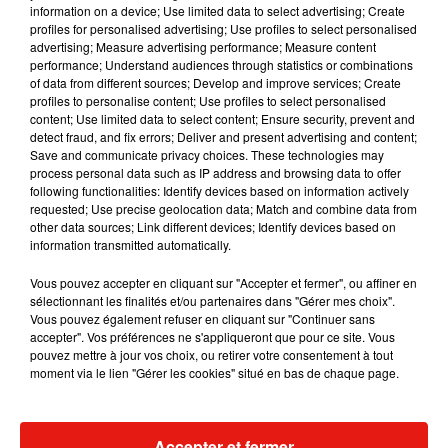
information on a device; Use limited data to select advertising; Create
profiles for personalised advertising; Use profiles to select personalised
advertising; Measure advertising performance; Measure content
performance; Understand audiences through statistics or combinations
of data from different sources; Develop and improve services; Create
profiles to personalise content; Use profiles to select personalised
content; Use limited data to select content; Ensure security, prevent and
detect fraud, and fix errors; Deliver and present advertising and content;
Save and communicate privacy choices. These technologies may
process personal data such as IP address and browsing data to offer
following functionalities: Identify devices based on information actively
requested; Use precise geolocation data; Match and combine data from
other data sources; Link different devices; Identify devices based on
information transmitted automatically.
Vous pouvez accepter en cliquant sur "Accepter et fermer", ou affiner en
sélectionnant les finalités et/ou partenaires dans "Gérer mes choix".
Vous pouvez également refuser en cliquant sur "Continuer sans
Votre attention svp message aux amoureux du MANGA mon
accepter". Vos préférences ne s'appliqueront que pour ce site. Vous
manga arrive en octobre !! Premier tome pour le mois
pouvez mettre à jour vos choix, ou retirer votre consentement à tout
d’octobre �xÈxÈxÈxÈxÈx�
moment via le lien "Gérer les cookies" situé en bas de chaque page.
Une publication partagée par
Maître GIMS
(@maitregims) le
11 Févr. 2018 à 11 :23 PST
Accepter et fermer