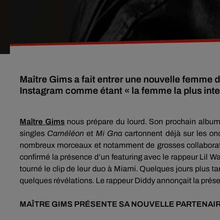
Maître Gims a fait entrer une nouvelle femme d
Instagram comme étant « la femme la plus intel
Maître
Gims
nous prépare du lourd.
Son prochain album 
singles
Caméléon
et
Mi Gna
cartonnent déjà sur les on
nombreux morceaux et notamment de grosses collaborat
confirmé la présence d’un
featuring
avec le rappeur
Lil
Wa
tourné le clip de leur duo à Miami.
Quelques jours plus tar
quelques révélations.
Le rappeur
Diddy
annonçait la prése
MAÎTRE
GIMS
PRÉSENTE SA NOUVELLE PARTENAI