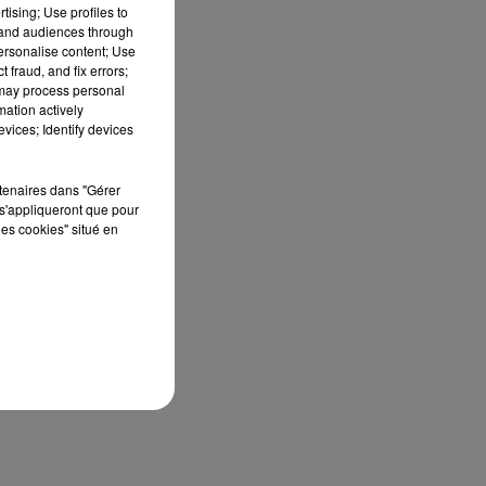
tising; Use profiles to
tand audiences through
personalise content; Use
 fraud, and fix errors;
 may process personal
mation actively
vices; Identify devices
rtenaires dans "Gérer
s'appliqueront que pour
les cookies" situé en