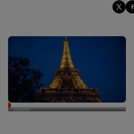
Des DJ sets au coucher du soleil sur la Tour Eiffel !
3 août 2026