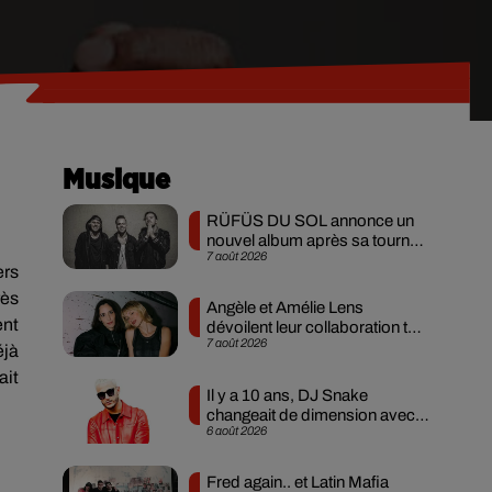
Musique
RÜFÜS DU SOL annonce un
nouvel album après sa tournée
7 août 2026
mondiale
ers
rès
Angèle et Amélie Lens
ent
dévoilent leur collaboration tant
7 août 2026
attendue
éjà
ait
Il y a 10 ans, DJ Snake
changeait de dimension avec
6 août 2026
son premier...
Fred again.. et Latin Mafia