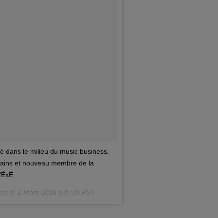
ré dans le milieu du music business.
icains et nouveau membre de la
"ÈxÈ
s) le
1 Mars 2018 à 8 :39 PST