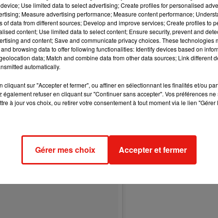
device; Use limited data to select advertising; Create profiles for personalised adver
vertising; Measure advertising performance; Measure content performance; Unders
ns of data from different sources; Develop and improve services; Create profiles to 
alised content; Use limited data to select content; Ensure security, prevent and detect
ertising and content; Save and communicate privacy choices. These technologies
and browsing data to offer following functionalities: Identify devices based on infor
eolocation data; Match and combine data from other data sources; Link different de
nsmitted automatically.
cliquant sur "Accepter et fermer", ou affiner en sélectionnant les finalités et/ou pa
 également refuser en cliquant sur "Continuer sans accepter". Vos préférences ne 
tre à jour vos choix, ou retirer votre consentement à tout moment via le lien "Gérer 
Gérer mes choix
Accepter et fermer