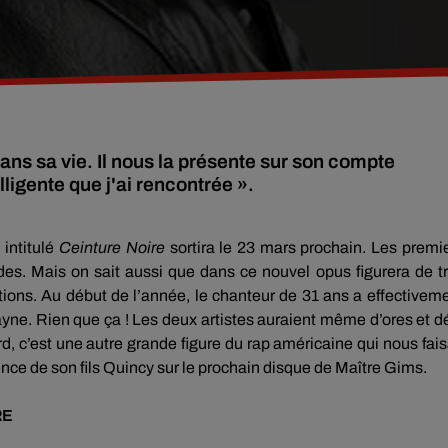
ans sa vie. Il nous la présente sur son compte
ligente que j'ai rencontrée ».
intitulé
Ceinture Noire
sortira le 23 mars prochain.
Les premi
des.
Mais on sait aussi que dans ce nouvel opus figurera de t
ions.
Au début de l’année, le chanteur
de
31
ans
a effectivem
yne.
Rien que ça !
Les deux artistes auraient même d’ores et d
d, c’est une autre grande figure du rap américaine qui nous fais
nce de son fils Quincy sur le prochain disque de Maître
Gims
.
RE