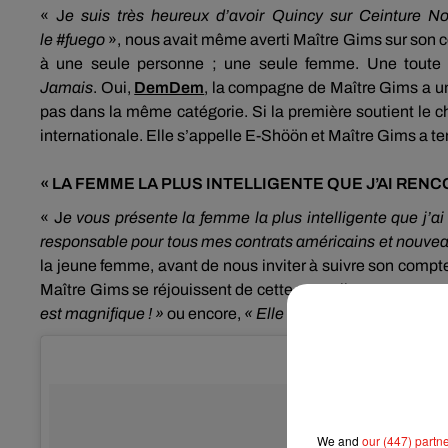
« J
e suis très heureux d’avoir Quincy sur Ceinture No
le
#fuego
», nous avait même averti Maître
Gims
sur son 
à une seule personne ;
une seule femme.
Une toute 
Jamais
.
Oui,
DemDem
, la compagne de Maître
Gims
a u
pas dans la même catégorie.
Si la première soutient le c
internationale.
Elle s’appelle
E-Shöön
et Maître
Gims
a te
« LA FEMME LA PLUS INTELLIGENTE QUE J’AI
RENC
« J
e vous présente la femme la plus intelligente que j’a
responsable pour tous mes contrats américains et nouv
la jeune femme, avant de nous inviter à suivre son compt
Maître
Gims
se réjouissent de cette nouvelle recrue et 
est magnifique !
»
ou
encore,
« Elle est canon !
»
.
D’autres
We and
our (447) partn