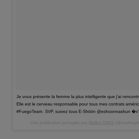
Je vous présente la femme la plus intelligente que j'ai rencont
Elle est le cerveau responsable pour tous mes contrats amér
#FuegoTeam. SVP, suivez tous E-Shöön @eshoonnashun �x
Une publication partagée par
Maître GIMS
(@maitregim