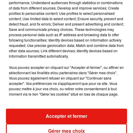
performance; Understand audiences through statistics or combinations
of data from different sources; Develop and improve services; Create
profiles to personalise content; Use profiles to select personalised
content; Use limited data to select content; Ensure security, prevent and
detect fraud, and fix errors; Deliver and present advertising and content;
Save and communicate privacy choices. These technologies may
process personal data such as IP address and browsing data to offer
following functionalities: Identify devices based on information actively
requested; Use precise geolocation data; Match and combine data from
other data sources; Link different devices; Identify devices based on
information transmitted automatically.
Vous pouvez accepter en cliquant sur "Accepter et fermer", ou affiner en
sélectionnant les finalités et/ou partenaires dans "Gérer mes choix".
�SÈxÈ❤️
Vous pouvez également refuser en cliquant sur "Continuer sans
accepter". Vos préférences ne s'appliqueront que pour ce site. Vous
Une publication partagée par
DEMDEM
(@demdem) le
13 Juin 2017 à 6 :55 PDT
pouvez mettre à jour vos choix, ou retirer votre consentement à tout
moment via le lien "Gérer les cookies" situé en bas de chaque page.
Accepter et fermer
Musique
Gérer mes choix