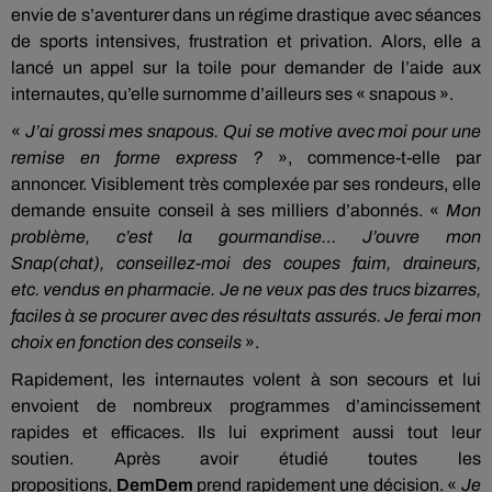
envie de s’aventurer dans un régime drastique avec séances
de sports intensives, frustration et privation.
Alors, elle a
lancé un appel sur la toile pour demander de l’aide aux
internautes, qu’elle surnomme d’ailleurs ses «
snapous
».
«
J’ai grossi mes
snapous
.
Qui se motive avec moi pour une
remise en forme express ?
»,
commence-t-elle par
annoncer.
Visiblement très complexée par
ses
rondeurs, elle
demande ensuite conseil à ses milliers d’abonnés.
«
Mon
problème, c’est la gourmandise…
J’ouvre mon
Snap
(chat)
,
conseillez
-moi des coupes faim, draineurs,
etc.
vendus
en pharmacie.
Je ne veux pas des trucs bizarres,
faciles à se procurer avec des résultats assurés.
Je ferai mon
choix en fonction des conseils
».
Rapidement, les internautes volent à son secours et lui
envoient de nombreux programmes d’amincissement
rapides et efficaces.
Ils lui expriment aussi tout leur
soutien.
Après avoir étudié toutes les
propositions,
DemDem
prend rapidement une décision.
«
Je