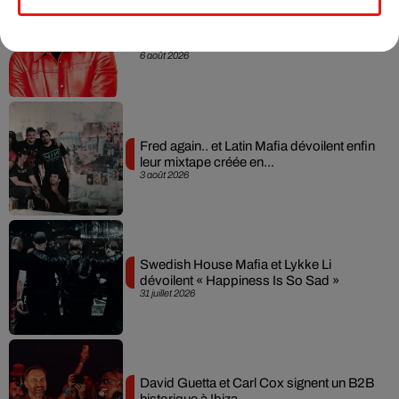
Il y a 10 ans, DJ Snake changeait de
dimension avec son premier...
6 août 2026
Fred again.. et Latin Mafia dévoilent enfin
leur mixtape créée en...
3 août 2026
Swedish House Mafia et Lykke Li
dévoilent « Happiness Is So Sad »
31 juillet 2026
David Guetta et Carl Cox signent un B2B