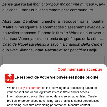
pense que j’ai fait mon choix pour ma
gamme minceur
», a-t-
elle conclu, sans oublier de remercier sa communauté.
Alors que
DemDem
cherche à retrouver sa silhouette,
Maître
Gims
squatte le sommet des classements avec deux
nouvelles chansons.
D’abord le titre
La Même
en duo avec le
chanteur Vianney, puis son remix du générique de la série
La
Casa de
Papel
sur
Netflix
à savoir la chanson
Bella Ciao
en
duo avec Slimane,
Vitaa
,
Naestro
et son petit frère
Dadju
.
Continuer sans accepter
Le respect de votre vie privée est notre priorité
We and
our (447) partners
do the following data processing based on
your consent and/or our legitimate interest: Store and/or access
information on a device; Use limited data to select advertising; Create
profiles for personalised advertising; Use profiles to select personalised
advertising; Measure advertising performance; Measure content