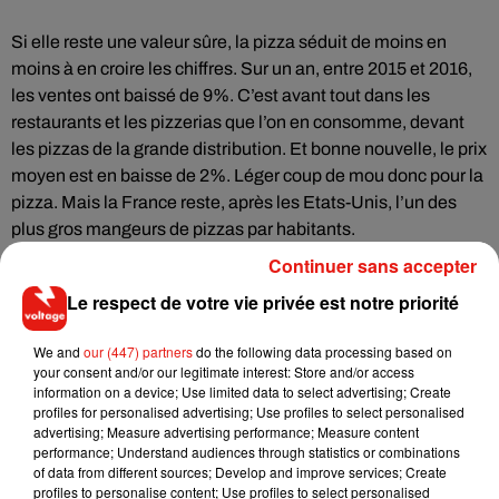
Si elle reste une valeur sûre, la pizza séduit de moins en
moins à en croire les chiffres. Sur un an, entre 2015 et 2016,
les ventes ont baissé de 9%. C’est avant tout dans les
restaurants et les pizzerias que l’on en consomme, devant
les pizzas de la grande distribution. Et bonne nouvelle, le prix
moyen est en baisse de 2%. Léger coup de mou donc pour la
pizza. Mais la France reste, après les Etats-Unis, l’un des
plus gros mangeurs de pizzas par habitants.
Continuer sans accepter
Le respect de votre vie privée est notre priorité
Musique
We and
our (447) partners
do the following data processing based on
your consent and/or our legitimate interest: Store and/or access
information on a device; Use limited data to select advertising; Create
profiles for personalised advertising; Use profiles to select personalised
RÜFÜS DU SOL annonce un nouvel
advertising; Measure advertising performance; Measure content
album après sa tournée mondiale
performance; Understand audiences through statistics or combinations
7 août 2026
of data from different sources; Develop and improve services; Create
profiles to personalise content; Use profiles to select personalised