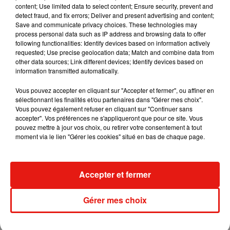
content; Use limited data to select content; Ensure security, prevent and
detect fraud, and fix errors; Deliver and present advertising and content;
Save and communicate privacy choices. These technologies may
Angèle et Amélie Lens dévoilent leur
process personal data such as IP address and browsing data to offer
collaboration tant attendue
following functionalities: Identify devices based on information actively
7 août 2026
requested; Use precise geolocation data; Match and combine data from
other data sources; Link different devices; Identify devices based on
information transmitted automatically.
Vous pouvez accepter en cliquant sur "Accepter et fermer", ou affiner en
sélectionnant les finalités et/ou partenaires dans "Gérer mes choix".
Il y a 10 ans, DJ Snake changeait de
Vous pouvez également refuser en cliquant sur "Continuer sans
dimension avec son premier...
6 août 2026
accepter". Vos préférences ne s'appliqueront que pour ce site. Vous
pouvez mettre à jour vos choix, ou retirer votre consentement à tout
moment via le lien "Gérer les cookies" situé en bas de chaque page.
Fred again.. et Latin Mafia dévoilent enfin
Accepter et fermer
leur mixtape créée en...
3 août 2026
Gérer mes choix