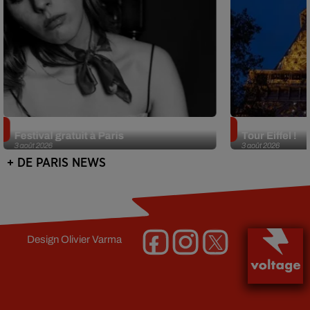
Netflix lance un immense Book
Des DJ sets au
Festival gratuit à Paris
Tour Eiffel !
3 août 2026
3 août 2026
+ DE PARIS NEWS
Design
Olivier Varma