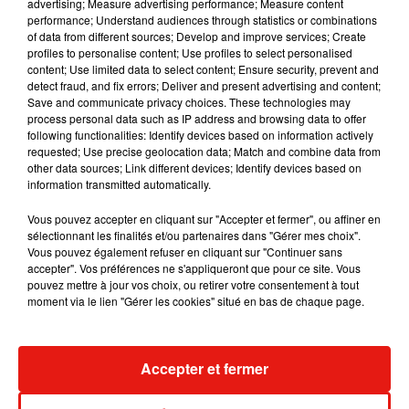
écrit-elle dans un communiqué.
advertising; Measure advertising performance; Measure content
performance; Understand audiences through statistics or combinations
Ces dernières semaines, sa santé s'était dégradée. Le
of data from different sources; Develop and improve services; Create
profiles to personalise content; Use profiles to select personalised
chanteur, son épouse Laeticia et leurs filles Joy et Jade
content; Use limited data to select content; Ensure security, prevent and
avaient quitté Los Angeles, où ils vivaient à l'année, pour
detect fraud, and fix errors; Deliver and present advertising and content;
s'installer dans leur maison du parc de Marnes-la-Coquette.
Save and communicate privacy choices. These technologies may
process personal data such as IP address and browsing data to offer
Hospitalisé le 13 novembre pour détresse respiratoire, le
following functionalities: Identify devices based on information actively
chanteur avait retrouvé son domicile quelques jours plus
requested; Use precise geolocation data; Match and combine data from
other data sources; Link different devices; Identify devices based on
tard. Sa famille et ses amis se montraient optimistes sur le
information transmitted automatically.
prochain rétablissement de Johnny. Sur le compte Twitter de
l'artiste et de ses proches, des nouvelles rassurantes étaient
Vous pouvez accepter en cliquant sur "Accepter et fermer", ou affiner en
sélectionnant les finalités et/ou partenaires dans "Gérer mes choix".
publiées régulièrement. En plus de l'album hommage «On a
Vous pouvez également refuser en cliquant sur "Continuer sans
tous quelque chose de Johnny» qu'il avait approuvé, il
accepter". Vos préférences ne s'appliqueront que pour ce site. Vous
préparait son nouvel album studio, toujours avec le chanteur
pouvez mettre à jour vos choix, ou retirer votre consentement à tout
moment via le lien "Gérer les cookies" situé en bas de chaque page.
Yodelice et une nouvelle tournée pour 2018.
Accepter et fermer
Musique