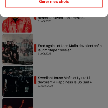
Gérer mes choix
Il y a 10 ans, DJ Snake changeait de
dimension avec son premier...
6 août 2026
Fred again.. et Latin Mafia dévoilent enfin
leur mixtape créée en...
3 août 2026
Swedish House Mafia et Lykke Li
dévoilent « Happiness Is So Sad »
31 juillet 2026