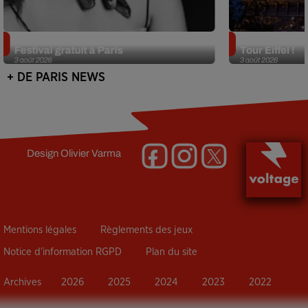
Netflix lance un immense Book
Des DJ sets au
Festival gratuit à Paris
Tour Eiffel !
3 août 2026
3 août 2026
+ DE PARIS NEWS
Design
Olivier Varma
Mentions légales
Règlements des jeux
Notice d’information RGPD
Plan du site
Archives
2026
2025
2024
2023
2022