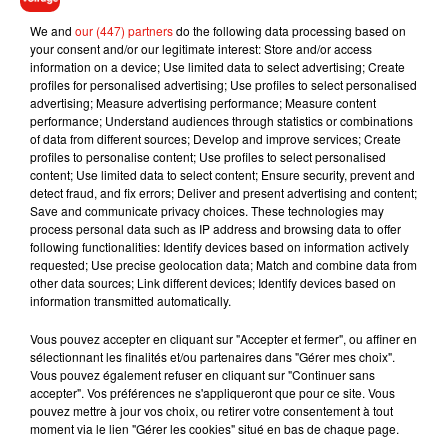
We and
our (447) partners
do the following data processing based on
your consent and/or our legitimate interest: Store and/or access
information on a device; Use limited data to select advertising; Create
profiles for personalised advertising; Use profiles to select personalised
advertising; Measure advertising performance; Measure content
performance; Understand audiences through statistics or combinations
of data from different sources; Develop and improve services; Create
profiles to personalise content; Use profiles to select personalised
content; Use limited data to select content; Ensure security, prevent and
Musique
detect fraud, and fix errors; Deliver and present advertising and content;
Save and communicate privacy choices. These technologies may
process personal data such as IP address and browsing data to offer
following functionalities: Identify devices based on information actively
RÜFÜS DU SOL annonce un nouvel
requested; Use precise geolocation data; Match and combine data from
album après sa tournée mondiale
other data sources; Link different devices; Identify devices based on
7 août 2026
information transmitted automatically.
Vous pouvez accepter en cliquant sur "Accepter et fermer", ou affiner en
sélectionnant les finalités et/ou partenaires dans "Gérer mes choix".
Vous pouvez également refuser en cliquant sur "Continuer sans
Angèle et Amélie Lens dévoilent leur
accepter". Vos préférences ne s'appliqueront que pour ce site. Vous
collaboration tant attendue
pouvez mettre à jour vos choix, ou retirer votre consentement à tout
7 août 2026
moment via le lien "Gérer les cookies" situé en bas de chaque page.