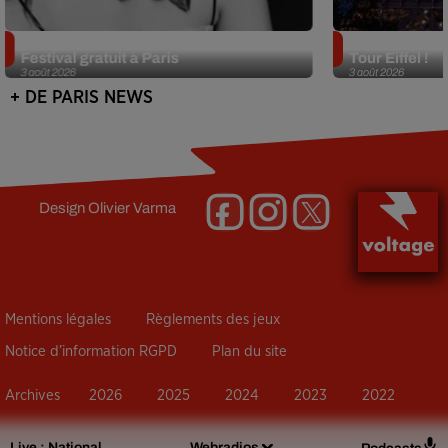
Netflix lance un immense Book
Des DJ sets au
Festival gratuit à Paris
Tour Eiffel !
3 août 2026
3 août 2026
+ DE PARIS NEWS
Design
Olivier Varma
Mentions légales
Règlements des jeux
Notice d’information RGPD
Plan du site
Archives
2026
2025
2024
2023
2022
Live :
National
Webradios