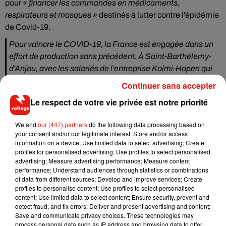
pour
« financer les commandes en médicaments,
respirateurs et masques »
destinés à lutter contre l'épidémie
de Covid-19.
Pour vaincre le COVID-19, la France est engagée dans un
effort de production sans précédent. À Saint-Barthélemy-
d’Anjou, avec les salariés de l’entreprise Kolmi-Hopen qui
produisent des masques chirurgicaux et
Continuer sans accepter
FFP2.
https://t.co/HDVyq2ytRd
Le respect de votre vie privée est notre priorité
— Emmanuel Macron (@EmmanuelMacron)
March 31,
2020
We and
our (447) partners
do the following data processing based on
your consent and/or our legitimate interest: Store and/or access
Par ailleurs,
un consortium composé de quatre grands
information on a device; Use limited data to select advertising; Create
groupes industriels
s'est créé avec l'objectif de fabriquer
profiles for personalised advertising; Use profiles to select personalised
advertising; Measure advertising performance; Measure content
« d'ici mi-mai 10.000 respirateurs »
pour équiper les hôpitaux
performance; Understand audiences through statistics or combinations
débordés par les cas grave de malade contaminés par le
of data from different sources; Develop and improve services; Create
coronavirus. Mené par Air Liquide, il est composé du
profiles to personalise content; Use profiles to select personalised
content; Use limited data to select content; Ensure security, prevent and
spécialiste des équipements électriques Schneider Electric,
detect fraud, and fix errors; Deliver and present advertising and content;
de l'équipementier automobile Valéo et du constructeur
Save and communicate privacy choices. These technologies may
PSA, a précisé le président de la République. Emmanuel
process personal data such as IP address and browsing data to offer