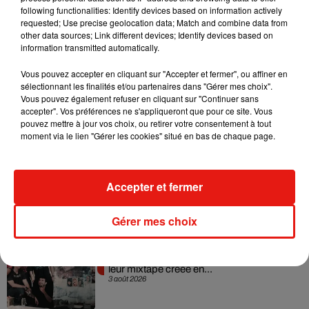
following functionalities: Identify devices based on information actively
Macron a également remercié
« la deuxième ligne »
,
les
requested; Use precise geolocation data; Match and combine data from
salariés qui continuent de se rendre au travail
dans les
other data sources; Link different devices; Identify devices based on
usines.
information transmitted automatically.
Vous pouvez accepter en cliquant sur "Accepter et fermer", ou affiner en
sélectionnant les finalités et/ou partenaires dans "Gérer mes choix".
Vous pouvez également refuser en cliquant sur "Continuer sans
accepter". Vos préférences ne s'appliqueront que pour ce site. Vous
Musique
pouvez mettre à jour vos choix, ou retirer votre consentement à tout
moment via le lien "Gérer les cookies" situé en bas de chaque page.
Il y a 10 ans, DJ Snake changeait de
dimension avec son premier...
Accepter et fermer
6 août 2026
Gérer mes choix
Fred again.. et Latin Mafia dévoilent enfin
leur mixtape créée en...
3 août 2026