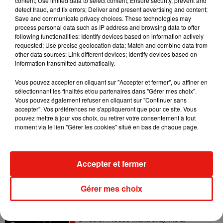
content; Use limited data to select content; Ensure security, prevent and
detect fraud, and fix errors; Deliver and present advertising and content;
Save and communicate privacy choices. These technologies may
Angèle et Amélie Lens dévoilent leur
process personal data such as IP address and browsing data to offer
collaboration tant attendue
following functionalities: Identify devices based on information actively
7 août 2026
requested; Use precise geolocation data; Match and combine data from
other data sources; Link different devices; Identify devices based on
information transmitted automatically.
Vous pouvez accepter en cliquant sur "Accepter et fermer", ou affiner en
Il y a 10 ans, DJ Snake changeait de
sélectionnant les finalités et/ou partenaires dans "Gérer mes choix".
dimension avec son premier...
Vous pouvez également refuser en cliquant sur "Continuer sans
6 août 2026
accepter". Vos préférences ne s'appliqueront que pour ce site. Vous
pouvez mettre à jour vos choix, ou retirer votre consentement à tout
moment via le lien "Gérer les cookies" situé en bas de chaque page.
Fred again.. et Latin Mafia dévoilent enfin
leur mixtape créée en...
Accepter et fermer
3 août 2026
Gérer mes choix
Swedish House Mafia et Lykke Li