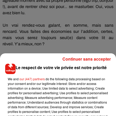
agréable moment avec sa propre personne (ego trip, bonjour
!), avant de rentrer chez soi pour…
se
masturber.
Oui, vous
avez bien lu.
Un vrai rendez-vous galant, en somme, mais sans
rencard.
Vous faites des économies sur l’addition, certes,
mais vous serez toujours seul(
e)
dans votre lit au
réveil.
Y’a
mieux, non ?
Continuer sans accepter
Le respect de votre vie privée est notre priorité
Musique
We and
our (447) partners
do the following data processing based on
your consent and/or our legitimate interest: Store and/or access
information on a device; Use limited data to select advertising; Create
RÜFÜS DU SOL annonce un nouvel
profiles for personalised advertising; Use profiles to select personalised
album après sa tournée mondiale
advertising; Measure advertising performance; Measure content
7 août 2026
performance; Understand audiences through statistics or combinations
of data from different sources; Develop and improve services; Create
profiles to personalise content; Use profiles to select personalised