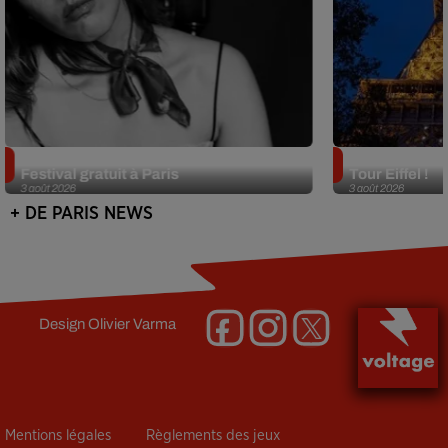
Netflix lance un immense Book
Des DJ sets au
Festival gratuit à Paris
Tour Eiffel !
3 août 2026
3 août 2026
+ DE PARIS NEWS
Design
Olivier Varma
Mentions légales
Règlements des jeux