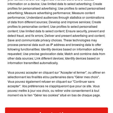
information on a device; Use limited data to select advertising; Create
profiles for personalised advertising; Use profiles to select personalised
advertising; Measure advertising performance; Measure content
performance; Understand audiences through statistics or combinations
Musique
of data from different sources; Develop and improve services; Create
profiles to personalise content; Use profiles to select personalised
content; Use limited data to select content; Ensure security, prevent and
detect fraud, and fix errors; Deliver and present advertising and content;
RÜFÜS DU SOL annonce un nouvel
Save and communicate privacy choices. These technologies may
album après sa tournée mondiale
process personal data such as IP address and browsing data to offer
7 août 2026
following functionalities: Identify devices based on information actively
requested; Use precise geolocation data; Match and combine data from
other data sources; Link different devices; Identify devices based on
information transmitted automatically.
Angèle et Amélie Lens dévoilent leur
Vous pouvez accepter en cliquant sur "Accepter et fermer", ou affiner en
collaboration tant attendue
sélectionnant les finalités et/ou partenaires dans "Gérer mes choix".
7 août 2026
Vous pouvez également refuser en cliquant sur "Continuer sans
accepter". Vos préférences ne s'appliqueront que pour ce site. Vous
pouvez mettre à jour vos choix, ou retirer votre consentement à tout
moment via le lien "Gérer les cookies" situé en bas de chaque page.
Il y a 10 ans, DJ Snake changeait de
dimension avec son premier...