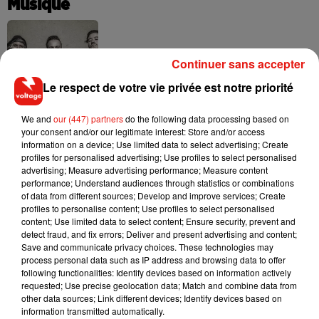
Musique
RÜFÜS DU SOL annonce un nouvel
Continuer sans accepter
album après sa tournée mondiale
7 août 2026
Le respect de votre vie privée est notre priorité
We and
our (447) partners
do the following data processing based on
your consent and/or our legitimate interest: Store and/or access
information on a device; Use limited data to select advertising; Create
Angèle et Amélie Lens dévoilent leur
profiles for personalised advertising; Use profiles to select personalised
collaboration tant attendue
advertising; Measure advertising performance; Measure content
7 août 2026
performance; Understand audiences through statistics or combinations
of data from different sources; Develop and improve services; Create
profiles to personalise content; Use profiles to select personalised
content; Use limited data to select content; Ensure security, prevent and
detect fraud, and fix errors; Deliver and present advertising and content;
Il y a 10 ans, DJ Snake changeait de
Save and communicate privacy choices. These technologies may
dimension avec son premier...
process personal data such as IP address and browsing data to offer
6 août 2026
following functionalities: Identify devices based on information actively
requested; Use precise geolocation data; Match and combine data from
other data sources; Link different devices; Identify devices based on
information transmitted automatically.