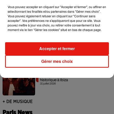
Vous pouvez accepter en cliquant sur "Accepter et fermer", ou affiner en
Fred again.. et Latin Mafia dévoilent enfin
sélectionnant les finalités et/ou partenaires dans "Gérer mes choix".
leur mixtape créée en...
Vous pouvez également refuser en cliquant sur "Continuer sans
3 août 2026
accepter". Vos préférences ne s'appliqueront que pour ce site. Vous
pouvez mettre à jour vos choix, ou retirer votre consentement à tout
moment via le lien "Gérer les cookies" situé en bas de chaque page.
Swedish House Mafia et Lykke Li
dévoilent « Happiness Is So Sad »
Accepter et fermer
31 juillet 2026
Gérer mes choix
David Guetta et Carl Cox signent un B2B
historique à Ibiza
31 juillet 2026
+ DE MUSIQUE
Paris News