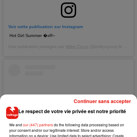
Voir cette publication sur Instagram
Hot Girl Summer �xR~
Une publication partagée par
Miley Cyrus
(@mileycyrus) le
26 Jui
Continuer sans accepter
Le respect de votre vie privée est notre priorité
We and
our (447) partners
do the following data processing based on
your consent and/or our legitimate interest: Store and/or access
information on a device; Use limited data to select advertising; Create