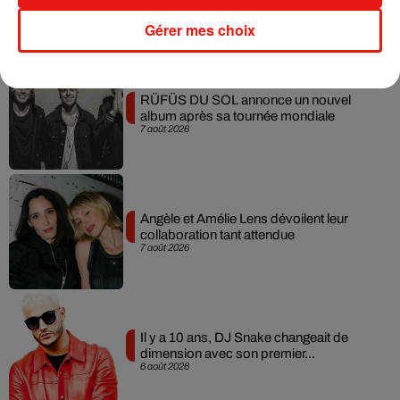
Gérer mes choix
Musique
RÜFÜS DU SOL annonce un nouvel
album après sa tournée mondiale
7 août 2026
Angèle et Amélie Lens dévoilent leur
collaboration tant attendue
7 août 2026
Il y a 10 ans, DJ Snake changeait de
dimension avec son premier...
6 août 2026