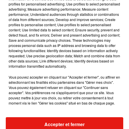
profiles for personalised advertising; Use profiles to select personalised
Voir cette publication sur Instagram
advertising; Measure advertising performance; Measure content
performance; Understand audiences through statistics or combinations
You can watch my tan progress for the next few days ...
of data from different sources; Develop and improve services; Create
profiles to personalise content; Use profiles to select personalised
Une publication partagée par
Miley Cyrus
(@mileycyrus) le
26 Jui
content; Use limited data to select content; Ensure security, prevent and
detect fraud, and fix errors; Deliver and present advertising and content;
Save and communicate privacy choices. These technologies may
Ainsi, sur les images, ses fans ont pu découvrir leur idole,
process personal data such as IP address and browsing data to offer
partiellement déshabillée. Des images,
liké
près de six
following functionalities: Identify devices based on information actively
requested; Use precise geolocation data; Match and combine data from
millions de fois en moins de vingt-quatre heures, qui n'ont
other data sources; Link different devices; Identify devices based on
pas manqué d'affoler les followers de Miley
information transmitted automatically.
Cyrus. "
Tellement sexy⬯!",
"C
omment tu fais pour être si
Vous pouvez accepter en cliquant sur "Accepter et fermer", ou affiner en
belle⬯?", "Exactement ce dont j'ai besoin",
peut-on lire en
sélectionnant les finalités et/ou partenaires dans "Gérer mes choix".
commentaires sous les deux publications pour le moins
Vous pouvez également refuser en cliquant sur "Continuer sans
sulfureuses.
En effet, la chanteuse américaine
accepter". Vos préférences ne s'appliqueront que pour ce site. Vous
pouvez mettre à jour vos choix, ou retirer votre consentement à tout
est définitivement la reine des clichés et vidéos osés. Un trait
moment via le lien "Gérer les cookies" situé en bas de chaque page.
de sa personnalité qui n'est pas pour déplaire à sa
communauté !
Accepter et fermer