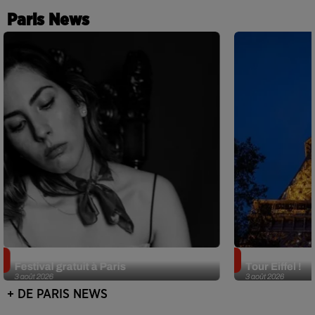
Paris News
Netflix lance un immense Book
Des DJ sets au
Festival gratuit à Paris
Tour Eiffel !
3 août 2026
3 août 2026
+ DE PARIS NEWS