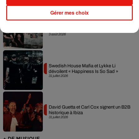
Gérer mes choix
Fred again.. et Latin Mafia dévoilent enfin
leur mixtape créée en...
3 août 2026
Swedish House Mafia et Lykke Li
dévoilent « Happiness Is So Sad »
31 juillet 2026
David Guetta et Carl Cox signent un B2B
historique à Ibiza
31 juillet 2026