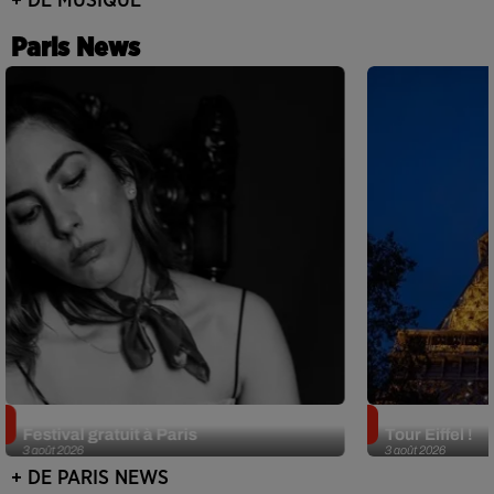
+ DE MUSIQUE
Paris News
Netflix lance un immense Book
Des DJ sets au
Festival gratuit à Paris
Tour Eiffel !
3 août 2026
3 août 2026
+ DE PARIS NEWS