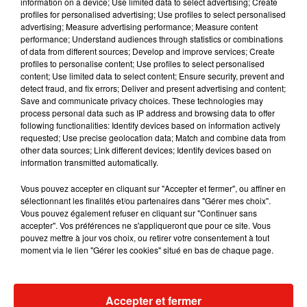
information on a device; Use limited data to select advertising; Create
profiles for personalised advertising; Use profiles to select personalised
advertising; Measure advertising performance; Measure content
Musique
performance; Understand audiences through statistics or combinations
of data from different sources; Develop and improve services; Create
profiles to personalise content; Use profiles to select personalised
content; Use limited data to select content; Ensure security, prevent and
RÜFÜS DU SOL annonce un nouvel
detect fraud, and fix errors; Deliver and present advertising and content;
album après sa tournée mondiale
Save and communicate privacy choices. These technologies may
7 août 2026
process personal data such as IP address and browsing data to offer
following functionalities: Identify devices based on information actively
requested; Use precise geolocation data; Match and combine data from
other data sources; Link different devices; Identify devices based on
information transmitted automatically.
Angèle et Amélie Lens dévoilent leur
Vous pouvez accepter en cliquant sur "Accepter et fermer", ou affiner en
collaboration tant attendue
sélectionnant les finalités et/ou partenaires dans "Gérer mes choix".
7 août 2026
Vous pouvez également refuser en cliquant sur "Continuer sans
accepter". Vos préférences ne s'appliqueront que pour ce site. Vous
pouvez mettre à jour vos choix, ou retirer votre consentement à tout
moment via le lien "Gérer les cookies" situé en bas de chaque page.
Il y a 10 ans, DJ Snake changeait de
dimension avec son premier...
6 août 2026
Accepter et fermer