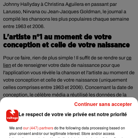
Johnny Hallyday à Christina Aguilera en passant par
Larusso, Nirvana ou Jean-Jacques Goldman, le journal a
compilé les chansons les plus populaires chaque semaine
entre 1963 et 2006.
L'artiste n°1 au moment de votre
conception et celle de votre naissance
Pour ce faire, rien de plus simple ! Il suffit de se rendre sur
ce
lien
et de renseigner votre date de naissance pour que
l'application vous révèle la chanson et l'artiste au moment de
votre conception et celle de votre naissance (uniquement
celles comprises entre 1963 et 2006). Concernant la date de
conception, le célèbre média a réutilisé les données de la
Haute Autorité de la Santé qui renseigne le temps de
Continuer sans accepter
gestation moyen à trente-neuf semaines environ. De notre
Le respect de votre vie privée est notre priorité
côté, en janvier 1989, soit il y a pile 30 ans, le titre à la mode
était
Teardrops
de Womack et Womack. Et vous ?
We and
our (447) partners
do the following data processing based on
your consent and/or our legitimate interest: Store and/or access