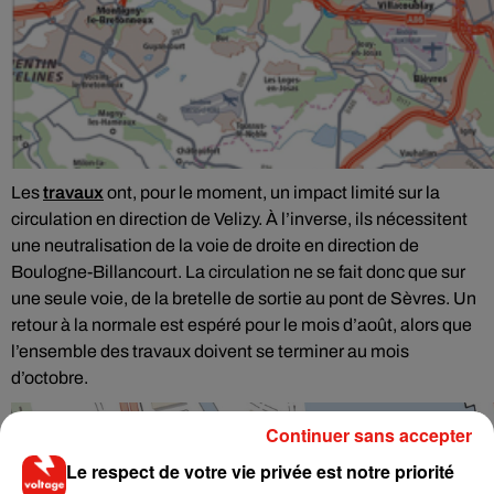
Les
travaux
ont, pour le moment, un impact limité sur la
circulation en direction de Velizy. À l’inverse, ils nécessitent
une neutralisation de la voie de droite en direction de
Boulogne-Billancourt. La circulation ne se fait donc que sur
une seule voie, de la bretelle de sortie au pont de Sèvres. Un
retour à la normale est espéré pour le mois d’août, alors que
l’ensemble des travaux doivent se terminer au mois
d’octobre.
Continuer sans accepter
Le respect de votre vie privée est notre priorité