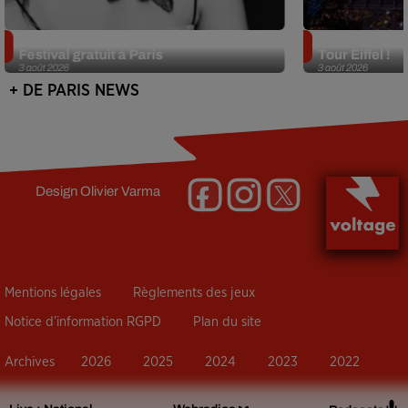
Netflix lance un immense Book
Des DJ sets au
Festival gratuit à Paris
Tour Eiffel !
3 août 2026
3 août 2026
+ DE PARIS NEWS
Design
Olivier Varma
Mentions légales
Règlements des jeux
Notice d’information RGPD
Plan du site
Archives
2026
2025
2024
2023
2022