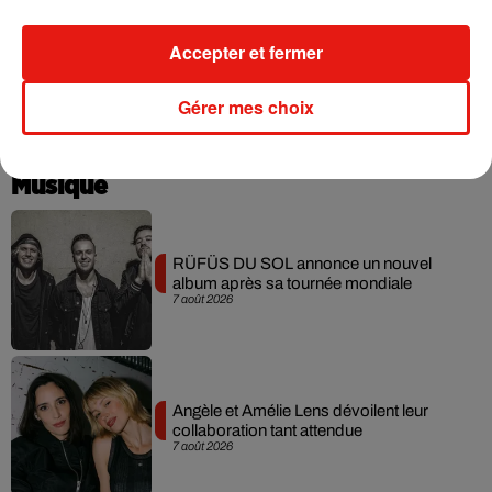
Accepter et fermer
Gérer mes choix
Musique
RÜFÜS DU SOL annonce un nouvel
album après sa tournée mondiale
7 août 2026
Angèle et Amélie Lens dévoilent leur
collaboration tant attendue
7 août 2026