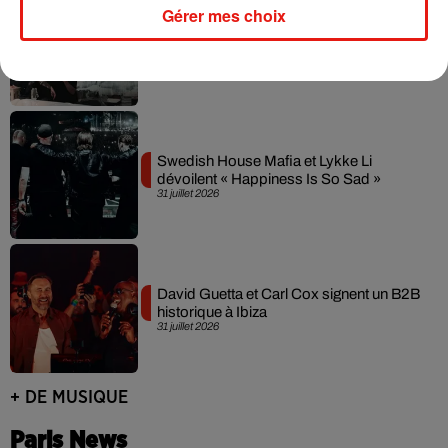
Gérer mes choix
Fred again.. et Latin Mafia dévoilent enfin
leur mixtape créée en...
3 août 2026
Swedish House Mafia et Lykke Li
dévoilent « Happiness Is So Sad »
31 juillet 2026
David Guetta et Carl Cox signent un B2B
historique à Ibiza
31 juillet 2026
+ DE MUSIQUE
Paris News