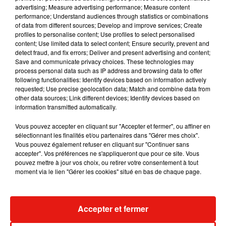
Musique
advertising; Measure advertising performance; Measure content
performance; Understand audiences through statistics or combinations
of data from different sources; Develop and improve services; Create
profiles to personalise content; Use profiles to select personalised
RÜFÜS DU SOL annonce un nouvel
content; Use limited data to select content; Ensure security, prevent and
album après sa tournée mondiale
detect fraud, and fix errors; Deliver and present advertising and content;
7 août 2026
Save and communicate privacy choices. These technologies may
process personal data such as IP address and browsing data to offer
following functionalities: Identify devices based on information actively
requested; Use precise geolocation data; Match and combine data from
other data sources; Link different devices; Identify devices based on
Angèle et Amélie Lens dévoilent leur
information transmitted automatically.
collaboration tant attendue
7 août 2026
Vous pouvez accepter en cliquant sur "Accepter et fermer", ou affiner en
sélectionnant les finalités et/ou partenaires dans "Gérer mes choix".
Vous pouvez également refuser en cliquant sur "Continuer sans
accepter". Vos préférences ne s'appliqueront que pour ce site. Vous
pouvez mettre à jour vos choix, ou retirer votre consentement à tout
moment via le lien "Gérer les cookies" situé en bas de chaque page.
Il y a 10 ans, DJ Snake changeait de
dimension avec son premier...
6 août 2026
Accepter et fermer