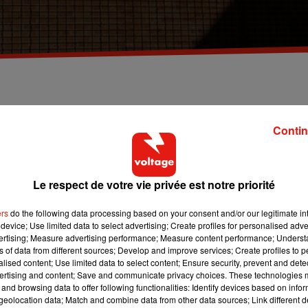
 maison d'arrêt de Nanterre contre 1.000 euros au
Contin
a été condamné jeudi à deux ans de prison, dont un avec sursis,
Le respect de votre vie privée est notre priorité
 détenu. Cet homme de 30 ans avait reconnu les faits, à la
À l’audience, il a expliqué « être criblé de dette et ne pas avoir
ers
do the following data processing based on your consent and/or our legitimate int
device; Use limited data to select advertising; Create profiles for personalised adver
vertising; Measure advertising performance; Measure content performance; Unders
au sein même de la maison d’arrêt de
Nanterre
. Le 31 mai 2018, 
ns of data from different sources; Develop and improve services; Create profiles to 
ert sous des déchets, dans la poubelle d'un bureau réservé aux
alised content; Use limited data to select content; Ensure security, prevent and detect
ertising and content; Save and communicate privacy choices. These technologies
que l’accusé était le seul à être entré dans la pièce. Un autre
and browsing data to offer following functionalities: Identify devices based on infor
son ferme.
eolocation data; Match and combine data from other data sources; Link different de