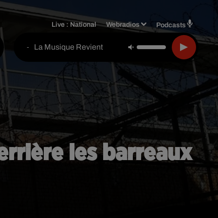
Live :
National
Webradios
Podcasts
La Musique Revient
-
errière les barreaux