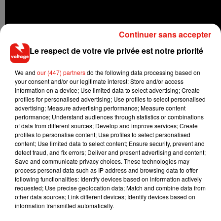
Continuer sans accepter
Le respect de votre vie privée est notre priorité
"Je lui ai dit qu’il était le genre de personne qui est à l’origine
We and
our (447) partners
do the following data processing based on
des problèmes dans tout le pays"
, a déclaré John-Paul Drake
your consent and/or our legitimate interest: Store and/or access
dans sa vidéo ajoutant qu'il lui avait fait un doigt d'honneur
information on a device; Use limited data to select advertising; Create
en guise de réponse.
Selon lui, huit mois de stock de papier
profiles for personalised advertising; Use profiles to select personalised
advertising; Measure advertising performance; Measure content
ont été écoulés en quatre jours dans son magasin. Il a
performance; Understand audiences through statistics or combinations
d'ailleurs expliqué que le client avait mené une opération
of data from different sources; Develop and improve services; Create
impliquant une vingtaine de personnes qui visitaient
profiles to personalise content; Use profiles to select personalised
content; Use limited data to select content; Ensure security, prevent and
plusieurs magasins Drake afin d'acheter des stocks de papier
detect fraud, and fix errors; Deliver and present advertising and content;
toilette.
Save and communicate privacy choices. These technologies may
process personal data such as IP address and browsing data to offer
following functionalities: Identify devices based on information actively
requested; Use precise geolocation data; Match and combine data from
other data sources; Link different devices; Identify devices based on
Musique
information transmitted automatically.