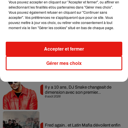
Vous pouvez accepter en cliquant sur "Accepter et fermer", ou affiner en
sélectionnant les finalités et/ou partenaires dans "Gérer mes choix".
RÜFÜS DU SOL annonce un nouvel
Vous pouvez également refuser en cliquant sur "Continuer sans
album après sa tournée mondiale
accepter". Vos préférences ne s'appliqueront que pour ce site. Vous
7 août 2026
pouvez mettre à jour vos choix, ou retirer votre consentement à tout
moment via le lien "Gérer les cookies" situé en bas de chaque page.
Accepter et fermer
Angèle et Amélie Lens dévoilent leur
collaboration tant attendue
7 août 2026
Gérer mes choix
Il y a 10 ans, DJ Snake changeait de
dimension avec son premier...
6 août 2026
Fred again.. et Latin Mafia dévoilent enfin