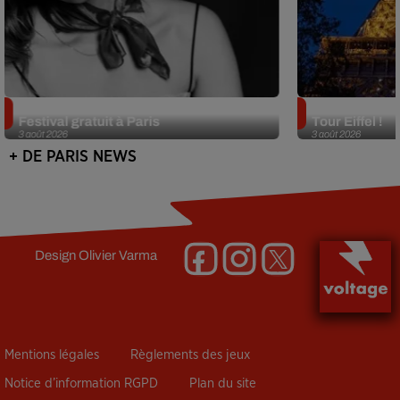
Netflix lance un immense Book
Des DJ sets au
Festival gratuit à Paris
Tour Eiffel !
3 août 2026
3 août 2026
+ DE PARIS NEWS
Design
Olivier Varma
Mentions légales
Règlements des jeux
Notice d’information RGPD
Plan du site