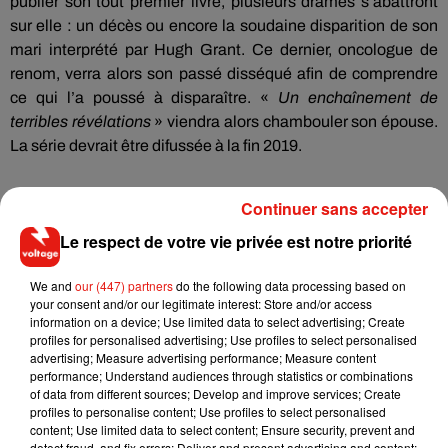
publier son
tout premier
livre, plusieurs drames s’abattront
sur elle :
un décès ou encore la soudaine disparition de son
mari interprété par Hugh Grant.
Ce dernier, oncologue de
renom, verra alors son passé disséqué afin de comprendre
ce qui l’a poussé à disparaître.
«
Un enchaînement de
terribles révélations
» viendra alors chambouler son épouse.
La série devrait être difussée à la fin 2019.
Continuer sans accepter
Le respect de votre vie privée est notre priorité
Musique
We and
our (447) partners
do the following data processing based on
your consent and/or our legitimate interest: Store and/or access
RÜFÜS DU SOL annonce un nouvel
information on a device; Use limited data to select advertising; Create
album après sa tournée mondiale
profiles for personalised advertising; Use profiles to select personalised
7 août 2026
advertising; Measure advertising performance; Measure content
performance; Understand audiences through statistics or combinations
of data from different sources; Develop and improve services; Create
profiles to personalise content; Use profiles to select personalised
content; Use limited data to select content; Ensure security, prevent and
detect fraud, and fix errors; Deliver and present advertising and content;