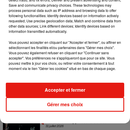
Angèle et Amélie Lens dévoilent leur
Save and communicate privacy choices. These technologies may
collaboration tant attendue
process personal data such as IP address and browsing data to offer
7 août 2026
following functionalities: Identify devices based on information actively
requested; Use precise geolocation data; Match and combine data from
other data sources; Link different devices; Identify devices based on
information transmitted automatically.
Il y a 10 ans, DJ Snake changeait de
Vous pouvez accepter en cliquant sur "Accepter et fermer", ou affiner en
dimension avec son premier...
sélectionnant les finalités et/ou partenaires dans "Gérer mes choix".
6 août 2026
Vous pouvez également refuser en cliquant sur "Continuer sans
accepter". Vos préférences ne s'appliqueront que pour ce site. Vous
pouvez mettre à jour vos choix, ou retirer votre consentement à tout
moment via le lien "Gérer les cookies" situé en bas de chaque page.
Fred again.. et Latin Mafia dévoilent enfin
leur mixtape créée en...
3 août 2026
Accepter et fermer
Gérer mes choix
Swedish House Mafia et Lykke Li
dévoilent « Happiness Is So Sad »
31 juillet 2026