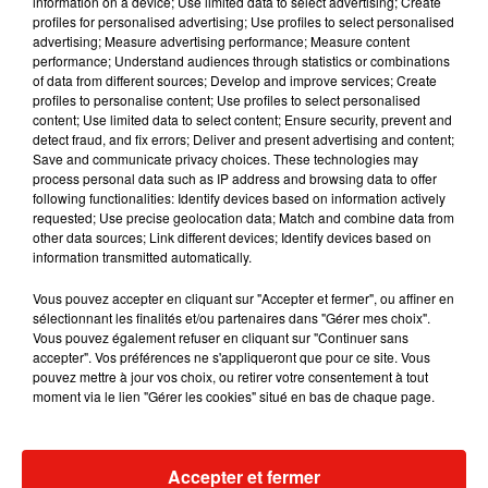
information on a device; Use limited data to select advertising; Create
profiles for personalised advertising; Use profiles to select personalised
advertising; Measure advertising performance; Measure content
Musique
performance; Understand audiences through statistics or combinations
of data from different sources; Develop and improve services; Create
profiles to personalise content; Use profiles to select personalised
content; Use limited data to select content; Ensure security, prevent and
Il y a 10 ans, DJ Snake changeait de
detect fraud, and fix errors; Deliver and present advertising and content;
dimension avec son premier...
Save and communicate privacy choices. These technologies may
6 août 2026
process personal data such as IP address and browsing data to offer
following functionalities: Identify devices based on information actively
requested; Use precise geolocation data; Match and combine data from
other data sources; Link different devices; Identify devices based on
information transmitted automatically.
Fred again.. et Latin Mafia dévoilent enfin
Vous pouvez accepter en cliquant sur "Accepter et fermer", ou affiner en
leur mixtape créée en...
3 août 2026
sélectionnant les finalités et/ou partenaires dans "Gérer mes choix".
Vous pouvez également refuser en cliquant sur "Continuer sans
accepter". Vos préférences ne s'appliqueront que pour ce site. Vous
pouvez mettre à jour vos choix, ou retirer votre consentement à tout
moment via le lien "Gérer les cookies" situé en bas de chaque page.
Swedish House Mafia et Lykke Li
dévoilent « Happiness Is So Sad »
31 juillet 2026
Accepter et fermer