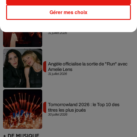
Gérer mes choix
David Guetta et Carl Cox signent un B2B
historique à Ibiza
31 juillet 2026
Angèle officialise la sortie de "Run" avec
Amelie Lens
31 juillet 2026
Tomorrowland 2026 : le Top 10 des
titres les plus joués
30 juillet 2026
+ DE MUSIQUE