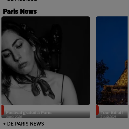
Paris News
Netflix lance un immense Book
Des DJ sets au
Festival gratuit à Paris
Tour Eiffel !
3 août 2026
3 août 2026
+ DE PARIS NEWS