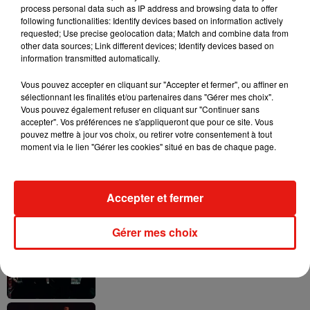
process personal data such as IP address and browsing data to offer
following functionalities: Identify devices based on information actively
requested; Use precise geolocation data; Match and combine data from
other data sources; Link different devices; Identify devices based on
information transmitted automatically.
Il y a 10 ans, DJ Snake changeait de
dimension avec son premier...
6 août 2026
Vous pouvez accepter en cliquant sur "Accepter et fermer", ou affiner en
sélectionnant les finalités et/ou partenaires dans "Gérer mes choix".
Vous pouvez également refuser en cliquant sur "Continuer sans
accepter". Vos préférences ne s'appliqueront que pour ce site. Vous
pouvez mettre à jour vos choix, ou retirer votre consentement à tout
moment via le lien "Gérer les cookies" situé en bas de chaque page.
Fred again.. et Latin Mafia dévoilent enfin
leur mixtape créée en...
3 août 2026
Accepter et fermer
Gérer mes choix
Swedish House Mafia et Lykke Li
dévoilent « Happiness Is So Sad »
31 juillet 2026