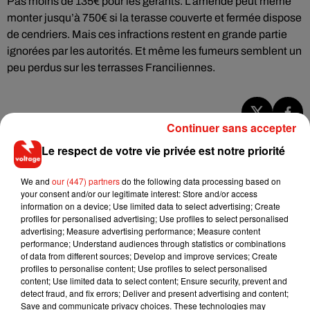
Pas moins de 135€ pour les gérants. L’amende peut même
monter jusqu’à 750€ si la terasse couverte et fermée dispose
de cendriers. Mais ces infractions restent en grande partie
ignorées par les autorités. Et même les fumeurs semblent un
peu perdus sur les terrasses Franciliennes.
Continuer sans accepter
Musique
Le respect de votre vie privée est notre priorité
We and
our (447) partners
do the following data processing based on
RÜFÜS DU SOL annonce un nouvel
your consent and/or our legitimate interest: Store and/or access
album après sa tournée mondiale
information on a device; Use limited data to select advertising; Create
7 août 2026
profiles for personalised advertising; Use profiles to select personalised
advertising; Measure advertising performance; Measure content
performance; Understand audiences through statistics or combinations
of data from different sources; Develop and improve services; Create
profiles to personalise content; Use profiles to select personalised
Angèle et Amélie Lens dévoilent leur
content; Use limited data to select content; Ensure security, prevent and
collaboration tant attendue
detect fraud, and fix errors; Deliver and present advertising and content;
7 août 2026
Save and communicate privacy choices. These technologies may