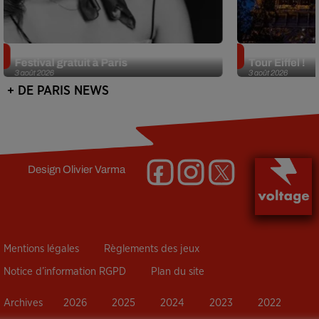
Netflix lance un immense Book
Des DJ sets au
Festival gratuit à Paris
Tour Eiffel !
3 août 2026
3 août 2026
+ DE PARIS NEWS
Design
Olivier Varma
Mentions légales
Règlements des jeux
Notice d’information RGPD
Plan du site
Archives
2026
2025
2024
2023
2022