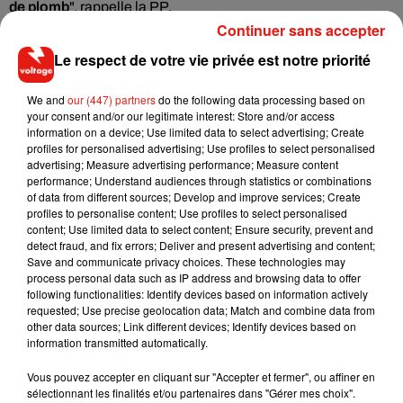
de plomb
", rappelle la PP.
Continuer sans accepter
Les flammes avaient fait fondre plusieurs centaines de
Le respect de votre vie privée est notre priorité
tonnes de plomb se trouvant dans la charpente du
monument gothique. Des travaux de dépollution avaient été
We and
our (447) partners
do the following data processing based on
effectués dans plusieurs établissements scolaires autour du
your consent and/or our legitimate interest: Store and/or access
monument.
information on a device; Use limited data to select advertising; Create
profiles for personalised advertising; Use profiles to select personalised
advertising; Measure advertising performance; Measure content
performance; Understand audiences through statistics or combinations
of data from different sources; Develop and improve services; Create
profiles to personalise content; Use profiles to select personalised
(Avec AFP)
content; Use limited data to select content; Ensure security, prevent and
detect fraud, and fix errors; Deliver and present advertising and content;
Save and communicate privacy choices. These technologies may
process personal data such as IP address and browsing data to offer
following functionalities: Identify devices based on information actively
Musique
requested; Use precise geolocation data; Match and combine data from
other data sources; Link different devices; Identify devices based on
information transmitted automatically.
RÜFÜS DU SOL annonce un nouvel
Vous pouvez accepter en cliquant sur "Accepter et fermer", ou affiner en
album après sa tournée mondiale
sélectionnant les finalités et/ou partenaires dans "Gérer mes choix".
7 août 2026