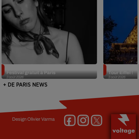
Netflix lance un immense Book
Des DJ sets au
Festival gratuit à Paris
Tour Eiffel !
3 août 2026
3 août 2026
+ DE PARIS NEWS
Design
Olivier Varma