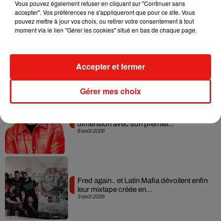
Vous pouvez également refuser en cliquant sur "Continuer sans
accepter". Vos préférences ne s'appliqueront que pour ce site. Vous
pouvez mettre à jour vos choix, ou retirer votre consentement à tout
moment via le lien "Gérer les cookies" situé en bas de chaque page.
Angèle et Amélie Lens dévoilent leur
collaboration tant attendue
Accepter et fermer
7 août 2026
Gérer mes choix
Il y a 10 ans, DJ Snake changeait de
dimension avec son premier...
6 août 2026
Fred again.. et Latin Mafia dévoilent enfin
leur mixtape créée en...
3 août 2026