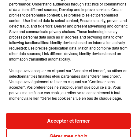
performance; Understand audiences through statistics or combinations
of data from different sources; Develop and improve services; Create
RÜFÜS DU SOL annonce un nouvel
profiles to personalise content; Use profiles to select personalised
album après sa tournée mondiale
content; Use limited data to select content; Ensure security, prevent and
7 août 2026
detect fraud, and fix errors; Deliver and present advertising and content;
Save and communicate privacy choices. These technologies may
process personal data such as IP address and browsing data to offer
following functionalities: Identify devices based on information actively
requested; Use precise geolocation data; Match and combine data from
Angèle et Amélie Lens dévoilent leur
other data sources; Link different devices; Identify devices based on
collaboration tant attendue
information transmitted automatically.
7 août 2026
Vous pouvez accepter en cliquant sur "Accepter et fermer", ou affiner en
sélectionnant les finalités et/ou partenaires dans "Gérer mes choix".
Vous pouvez également refuser en cliquant sur "Continuer sans
accepter". Vos préférences ne s'appliqueront que pour ce site. Vous
pouvez mettre à jour vos choix, ou retirer votre consentement à tout
Il y a 10 ans, DJ Snake changeait de
moment via le lien "Gérer les cookies" situé en bas de chaque page.
dimension avec son premier...
6 août 2026
Accepter et fermer
Fred again.. et Latin Mafia dévoilent enfin
Gérer mes choix