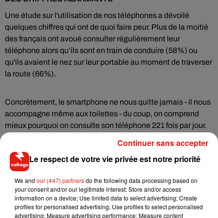
Une étude sur l'utilisation de nos téléphones a dévoilé
quelques chiffres qui ont de quoi faire peur.
Plus de la moitié
des français ont avoué consulter régulièrement leur
téléphone alors qu’ils sont en train de conduire (58%) ou
qu'ils avaient le nez sur leur portable au moment de traverser
la route (66%).
Concrètement, le smartphone ne nous quitte jamais - il nous
accompagne même aux toilettes - du coup, on comprend
mieux pourquoi on consulte son téléphone 221 fois par jour.
Continuer sans accepter
De votre côté, qu'utilisez-vous le plus sur votre
smartphone ?
Le respect de votre vie privée est notre priorité
We and
our (447) partners
do the following data processing based on
your consent and/or our legitimate interest: Store and/or access
information on a device; Use limited data to select advertising; Create
Musique
profiles for personalised advertising; Use profiles to select personalised
advertising; Measure advertising performance; Measure content