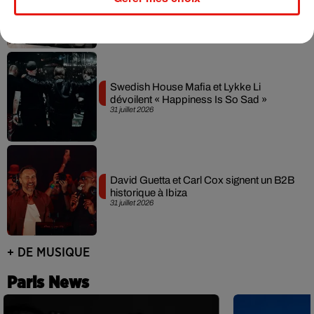
leur mixtape créée en...
3 août 2026
Swedish House Mafia et Lykke Li
dévoilent « Happiness Is So Sad »
31 juillet 2026
David Guetta et Carl Cox signent un B2B
historique à Ibiza
31 juillet 2026
+ DE MUSIQUE
Paris News