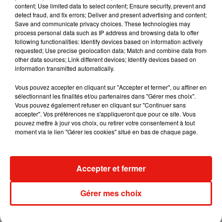
content; Use limited data to select content; Ensure security, prevent and
detect fraud, and fix errors; Deliver and present advertising and content;
Save and communicate privacy choices. These technologies may
Voir cette publication sur Instagram
process personal data such as IP address and browsing data to offer
following functionalities: Identify devices based on information actively
The house that inspired the Lord of the Rings? JRR Tolkein's
requested; Use precise geolocation data; Match and combine data from
residence in the 1930s and 40s, 20 Northmoor Road, is
other data sources; Link different devices; Identify devices based on
available to buy through our Summertown office. Call 01865
information transmitted automatically.
310 300 today to book a viewing. #Tolkein #Hobbit #LOTR
Vous pouvez accepter en cliquant sur "Accepter et fermer", ou affiner en
sélectionnant les finalités et/ou partenaires dans "Gérer mes choix".
Une publication partagée par
Breckon & Breckon
(@breckon_breckon) le
Vous pouvez également refuser en cliquant sur "Continuer sans
accepter". Vos préférences ne s'appliqueront que pour ce site. Vous
pouvez mettre à jour vos choix, ou retirer votre consentement à tout
moment via le lien "Gérer les cookies" situé en bas de chaque page.
Musique
Accepter et fermer
Angèle et Amélie Lens dévoilent leur
Gérer mes choix
collaboration tant attendue
7 août 2026