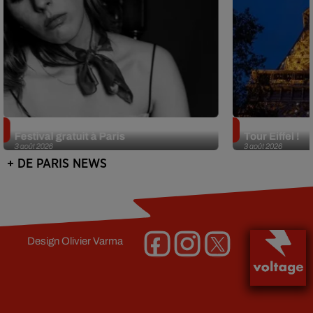
Netflix lance un immense Book
Des DJ sets au
Festival gratuit à Paris
Tour Eiffel !
3 août 2026
3 août 2026
+ DE PARIS NEWS
Design
Olivier Varma