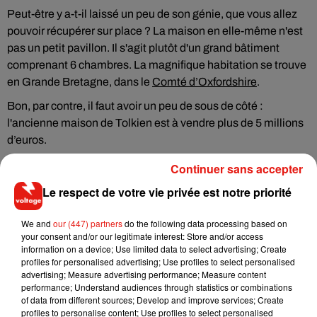
Peut-être y a-t-il laissé un peu de son génie, que vous allez
pouvoir récupérer sur place ? La maison en elle-même n'est
pas un petit pavillon. Il s'agit plutôt d'un grand bâtiment
comprenant 6 chambres. La magnifique habitation
se trouve
en Grande Bretagne, dans le
Comté d’Oxfordshire
.
Bon, par contre, il faut avoir un peu de sous de côté :
l'ancienne maison de Tolkien est à vendre plus de 5 millions
d’euros.
Continuer sans accepter
Le respect de votre vie privée est notre priorité
We and
our (447) partners
do the following data processing based on
your consent and/or our legitimate interest: Store and/or access
information on a device; Use limited data to select advertising; Create
profiles for personalised advertising; Use profiles to select personalised
advertising; Measure advertising performance; Measure content
performance; Understand audiences through statistics or combinations
of data from different sources; Develop and improve services; Create
profiles to personalise content; Use profiles to select personalised