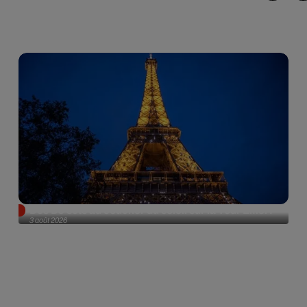
Des DJ sets au coucher du soleil sur la Tour Eiffel !
3 août 2026