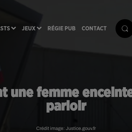
STS
JEUX
RÉGIE PUB
CONTACT
ent une femme enceinte
parloir
Crédit image:
Justice.gouv.fr