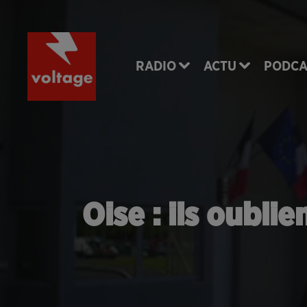
RADIO
ACTU
PODCA
Oise : ils oubli