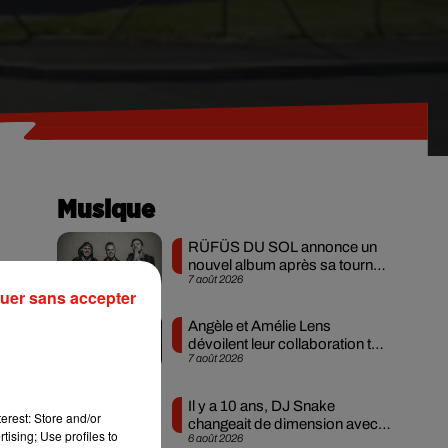
Musique
RÜFÜS DU SOL annonce un
nouvel album après sa tournée
7 août 2026
mondiale
.
uer sans accepter
Angèle et Amélie Lens
dévoilent leur collaboration tant
7 août 2026
attendue
de
Il y a 10 ans, DJ Snake
erest: Store and/or
changeait de dimension avec
tising; Use profiles to
6 août 2026
son premier...