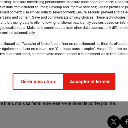
vertising; Measure advertising performance; Measure content performance; Unders
e noir et le froid, sans pouvoir ni boire, ni manger, ni aller aux
ns of data from different sources; Develop and improve services; Create profiles to 
nu la chercher. Elle a eu très froid car la clim fonctionnait et ell
alised content; Use limited data to select content; Ensure security, prevent and detect
nché l'accouchement », s’énerve dans le
quotidien
sa fille de 20 a
ertising and content; Save and communicate privacy choices. These technologies
and browsing data to offer following functionalities: Identify devices based on infor
l’alerte. Ses proches inquiets de ne pas avoir de nouvelles
eolocation data; Match and combine data from other data sources; Link different de
nsmitted automatically.
e surveillante explique alors que la visiteuse est ressortie à 17
cliquant sur "Accepter et fermer", ou affiner en sélectionnant les finalités et/ou pa
 également refuser en cliquant sur "Continuer sans accepter". Vos préférences ne 
tre à jour vos choix, ou retirer votre consentement à tout moment via le lien "Gérer 
 regarde le casier de ma mère pour se rendre compte que celui-ci étai
a fille de Madéré. Après avoir fait le tour des hôpitaux, craignant 
Aulnay-sous-Bois (Saint-Denis) dans la nuit de dimanche à lundi.
Gérer mes choix
Accepter et fermer
onnés sur la porte du parloir, fera délivrer la mère de famille ver
l'incident, évoquant des « manquements graves et un
e pour faire la lumière sur cet incident rarissime. Bien que
bien, mais sa famille se réserve le droit de porter plainte.