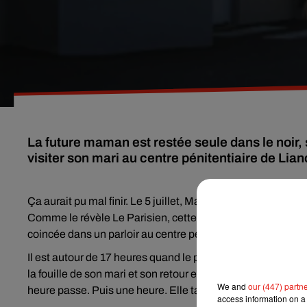
La future maman est restée seule dans le noir, 
visiter son mari au centre pénitentiaire de Lian
Ça aurait pu mal finir. Le 5 juillet, Madéré B. était ven
Comme le révèle Le Parisien, cette femme de 43 ans, encei
coincée dans un parloir au centre pénitentiaire de Liancour
Il est autour de 17 heures quand le parloir se termine. Comm
la fouille de son mari et son retour en cellule. Habituellem
We and
our (447) partn
heure passe. Puis une heure. Elle tape à la porte, crie par la
access information on a 