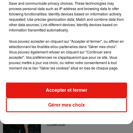
leur mixtape créée en...
Save and communicate privacy choices. These technologies may
3 août 2026
process personal data such as IP address and browsing data to offer
following functionalities: Identify devices based on information actively
requested; Use precise geolocation data; Match and combine data from
other data sources; Link different devices; Identify devices based on
information transmitted automatically.
Swedish House Mafia et Lykke Li
Vous pouvez accepter en cliquant sur "Accepter et fermer", ou affiner en
dévoilent « Happiness Is So Sad »
31 juillet 2026
sélectionnant les finalités et/ou partenaires dans "Gérer mes choix".
Vous pouvez également refuser en cliquant sur "Continuer sans
accepter". Vos préférences ne s'appliqueront que pour ce site. Vous
pouvez mettre à jour vos choix, ou retirer votre consentement à tout
moment via le lien "Gérer les cookies" situé en bas de chaque page.
David Guetta et Carl Cox signent un B2B
historique à Ibiza
31 juillet 2026
Accepter et fermer
Gérer mes choix
Angèle officialise la sortie de "Run" avec
Amelie Lens
31 juillet 2026