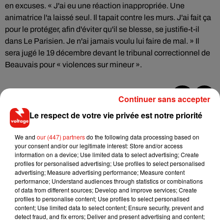
en excuses. « J'ai eu une réaction inappropriée. Une
animatrice l'a laissé seul. Il tapait contre les murs. J'ai fait ça
pour le protéger, afin d'éviter qu'il se blesse, se justifie-t-il
dans Le Parisien. Je n'ai jamais voulu lui faire de mal. » Il
sera jugé le 19 décembre devant le tribunal correctionnel de
Beauvais pour « violences sur mineur ».
Continuer sans accepter
Musique
Le respect de votre vie privée est notre priorité
We and
our (447) partners
do the following data processing based on
your consent and/or our legitimate interest: Store and/or access
Il y a 10 ans, DJ Snake changeait de
information on a device; Use limited data to select advertising; Create
dimension avec son premier...
profiles for personalised advertising; Use profiles to select personalised
6 août 2026
advertising; Measure advertising performance; Measure content
performance; Understand audiences through statistics or combinations
of data from different sources; Develop and improve services; Create
profiles to personalise content; Use profiles to select personalised
content; Use limited data to select content; Ensure security, prevent and
Fred again.. et Latin Mafia dévoilent enfin
detect fraud, and fix errors; Deliver and present advertising and content;