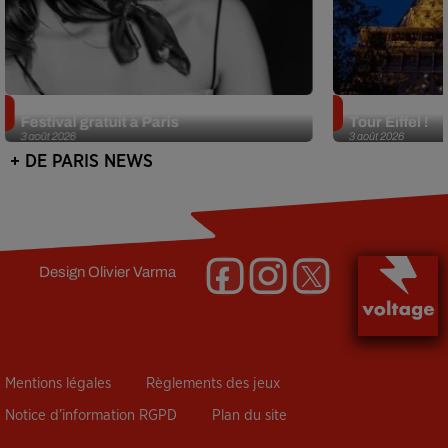
Netflix lance un immense Book
Des DJ sets au
Festival gratuit à Paris
Tour Eiffel !
3 août 2026
3 août 2026
+ DE PARIS NEWS
Design
Olivier Varma
Mentions légales
Règlements des jeux
Notice d’information RGPD
Plan du site