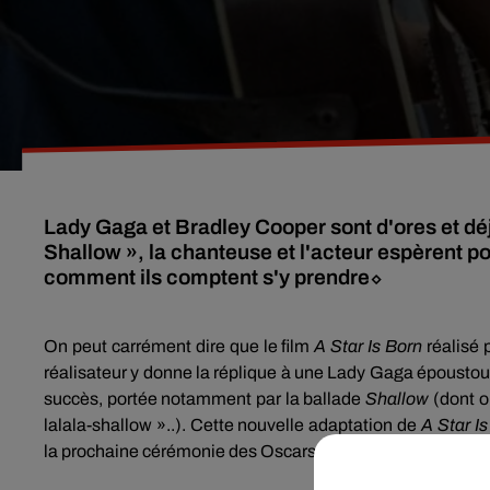
Lady Gaga et Bradley Cooper sont d'ores et dé
Shallow », la chanteuse et l'acteur espèrent p
comment ils comptent s'y prendre⬦
On peut carrément dire que le film
A Star
Is
Born
réalisé 
réalisateur y donne la réplique à une Lady Gaga époustou
succès,
portée
notamment par la ballade
Shallow
(dont o
lalala-shallow
»..)
.
Cette nouvelle adaptation de
A Star
Is
la prochaine cérémonie des Oscars, notamment dans la
c