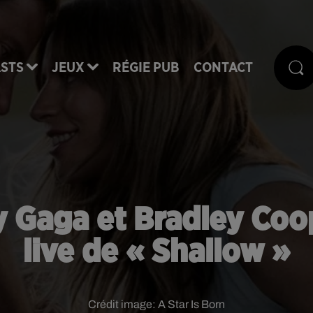
STS
JEUX
RÉGIE PUB
CONTACT
y Gaga et Bradley Co
live de « Shallow »
Crédit image:
A Star Is Born