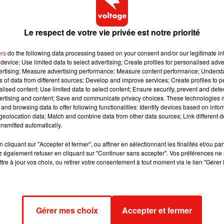
 jours,
Lady Gaga
et Bradley Cooper ont promis de célébrer le
 leur duo.
Ce serait d’ailleurs leur première prestation l
chanteuse de 32 ans s’est montrée plus enthousiaste que jamais
Le respect de votre vie privée est notre priorité
blic des Oscars et espérer décrocher sa statuette.
De son cô
ers
do the following data processing based on your consent and/or our legitimate int
mise en scène de leur prestation :
«
En réalité, nous en avons d
device; Use limited data to select advertising; Create profiles for personalised adver
ui envoyer des messages pour lui expliquer comment nous alli
vertising; Measure advertising performance; Measure content performance; Unders
urrait bien y avoir une manière
cool
et orthodoxe d’interpréter ce
ns of data from different sources; Develop and improve services; Create profiles to 
alised content; Use limited data to select content; Ensure security, prevent and detect
ertising and content; Save and communicate privacy choices. These technologies
and browsing data to offer following functionalities: Identify devices based on infor
cène spectaculaire et l’amour du détail de Bradley Cooper, n
eolocation data; Match and combine data from other data sources; Link different de
nsmitted automatically.
ses…
En attendant de connaître les nominations des Oscars 20
, vient en aide aux sinistrés des incendies en Californie :
elle s’
cliquant sur "Accepter et fermer", ou affiner en sélectionnant les finalités et/ou pa
 également refuser en cliquant sur "Continuer sans accepter". Vos préférences ne 
tre à jour vos choix, ou retirer votre consentement à tout moment via le lien "Gérer 
Gérer mes choix
Accepter et fermer