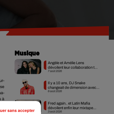
Musique
Angèle et Amélie Lens
dévoilent leur collaboration tant
7 août 2026
attendue
ur-
Il y a 10 ans, DJ Snake
nse
changeait de dimension avec
6 août 2026
son premier...
aa-
s à
Fred again.. et Latin Mafia
dévoilent enfin leur mixtape
uer sans accepter
3 août 2026
créée en...