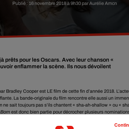
Publié : 16 novembre 2018 à 9h30 par Aurélie Amcn
jà prêts pour les Oscars. Avec leur chanson «
ouvoir enflammer la scène. Ils nous dévoilent
par Bradley Cooper est
LE
film de cette fin d’année 2018.
L’acte
flante.
La bande-originale du film rencontre elle aussi un imme
n ne sait toujours pas s’ils chantent «
sha-ah-shallow
» ou «
sh
Born
est donc bien partie pour décrocher plusieurs nomination
atégorie
Meilleure Chanson Originale
.
Contin