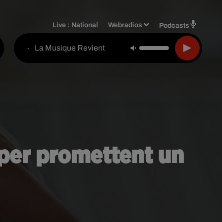
Live :
National
Webradios
Podcasts
La Musique Revient
-
oper promettent un