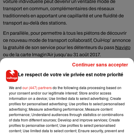
voiture individuelle peut devenir un véritable mode de
transport en commun, complémentaires des réseaux
traditionnels en apportant une capillarité et une fluidité de
transport au-delà des stations.
En parallèle, pour permettre à tous les piétons de découvrir
ce nouveau mode de transport collaboratif, OuiHop’ annonce
la gratuité de son service pour les détenteurs du pass
Navigo
ou de la carte Imagin’Air jusqu’au 31 août 2017.
Continuer sans accepter
Pour bénéficier de cette offre, il faut envoyer une photo du
pass
Navigo
/ Imagin’R en cours de validité à
Le respect de votre vie privée est notre priorité
contact@ouihop.com
et disposer d’un profil OuiHop’
complet : photo renseignée et adresses domicile-travail
We and
our (447) partners
do the following data processing based on
your consent and/or our legitimate interest: Store and/or access
complétées.
information on a device; Use limited data to select advertising; Create
profiles for personalised advertising; Use profiles to select personalised
Fort de son succès, OuiHop’, la 1ère application d’autostop
advertising; Measure advertising performance; Measure content
urbain, compte déjà plus de 35 000 utilisateurs. Depuis
performance; Understand audiences through statistics or combinations
quelques semaines également, OuiHop’ a noué un
of data from different sources; Develop and improve services; Create
profiles to personalise content; Use profiles to select personalised
partenariat sur les nouvelles mobilités avec la société du
content; Use limited data to select content; Ensure security, prevent and
Grand Paris, la RATP et Ile de France Mobilité (ex Stif). Des