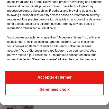
detect fraud, and fix errors; Deliver and present advertising and content;
partenariats qui vont dans le bon sens pour plus de multi-
Save and communicate privacy choices. These technologies may
process personal data such as IP address and browsing data to offer
modalité covoiturage-transports en commun.
following functionalities: Identify devices based on information actively
Ns sommes lauréats de l'appel à projets nouvelles
requested; Use precise geolocation data; Match and combine data from
other data sources; Link different devices; Identify devices based on
mobilités organisé par le
@GdParisExpress
et le
@STIFidf
information transmitted automatically.
!! Merci !
#covoiturage
pic.twitter.com/Ihj5FZheA1
Vous pouvez accepter en cliquant sur "Accepter et fermer", ou affiner en
— OuiHop (@OuiHop)
22 juin 2017
sélectionnant les finalités et/ou partenaires dans "Gérer mes choix".
Vous pouvez également refuser en cliquant sur "Continuer sans
accepter". Vos préférences ne s'appliqueront que pour ce site. Vous
pouvez mettre à jour vos choix, ou retirer votre consentement à tout
moment via le lien "Gérer les cookies" situé en bas de chaque page.
Musique
Accepter et fermer
Il y a 10 ans, DJ Snake changeait de
dimension avec son premier...
Gérer mes choix
6 août 2026