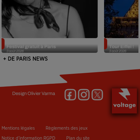
Netflix lance un immense Book
Des DJ sets au
Festival gratuit à Paris
Tour Eiffel !
3 août 2026
3 août 2026
+ DE PARIS NEWS
Design
Olivier Varma
Mentions légales
Règlements des jeux
Notice d’information RGPD
Plan du site