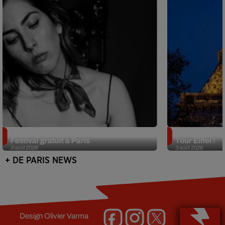
Netflix lance un immense Book
Des DJ sets au
Festival gratuit à Paris
Tour Eiffel !
3 août 2026
3 août 2026
+ DE PARIS NEWS
Design
Olivier Varma