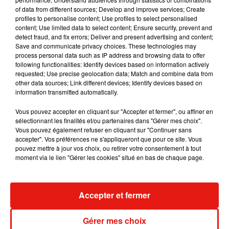
RÜFÜS DU SOL annonce un nouvel
of data from different sources; Develop and improve services; Create
album après sa tournée mondiale
profiles to personalise content; Use profiles to select personalised
7 août 2026
content; Use limited data to select content; Ensure security, prevent and
detect fraud, and fix errors; Deliver and present advertising and content;
Save and communicate privacy choices. These technologies may
process personal data such as IP address and browsing data to offer
following functionalities: Identify devices based on information actively
requested; Use precise geolocation data; Match and combine data from
Angèle et Amélie Lens dévoilent leur
other data sources; Link different devices; Identify devices based on
collaboration tant attendue
information transmitted automatically.
7 août 2026
Vous pouvez accepter en cliquant sur "Accepter et fermer", ou affiner en
sélectionnant les finalités et/ou partenaires dans "Gérer mes choix".
Vous pouvez également refuser en cliquant sur "Continuer sans
accepter". Vos préférences ne s'appliqueront que pour ce site. Vous
Il y a 10 ans, DJ Snake changeait de
pouvez mettre à jour vos choix, ou retirer votre consentement à tout
dimension avec son premier...
moment via le lien "Gérer les cookies" situé en bas de chaque page.
6 août 2026
Accepter et fermer
Fred again.. et Latin Mafia dévoilent enfin
Gérer mes choix
leur mixtape créée en...
3 août 2026