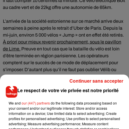
il faut compter 10 centimes la minute. Ce vélo électrique Bolt
au cadre vert et de 22kg offre une autonomie de 65km.
L’arrivée de la société estonienne sur ce marché arrive deux
semaines à peine après le retrait d’Uber de Paris. Depuis la
mi-juin, environ 5 000 vélos « Jump » ont en effet été retirés.
À priori pour mieux revenir prochainement, sous le pavillon
de Lime.
Preuve en tout cas que la bataille du vélo est loin
d’être terminée en région parisienne. Les opérateurs
comptent sur le succès de ce mode de déplacement pour
s’imposer. D’autant plus qu’il ne faut pas oublier Vélib ou
encore Véligo, le service de location longue durée de la
Continuer sans accepter
région qui cartonne.
Le respect de votre vie privée est notre priorité
We and
our (447) partners
do the following data processing based on
your consent and/or our legitimate interest: Store and/or access
Musique
information on a device; Use limited data to select advertising; Create
profiles for personalised advertising; Use profiles to select personalised
advertising; Measure advertising performance; Measure content
performance; Understand audiences through statistics or combinations